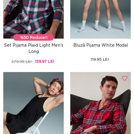
%50 Reduceri
Set Pijama Plaid Light Men's
Bluză Pijama White Modal
Long
119.95 LEI
279.95 LEI
139.97 LEI