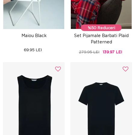
%50 Reduceri
Maiou Black
Set Pijamale Barbati Plaid
Patterned
69.95 LEI
279.95 LEI
139.97 LEI