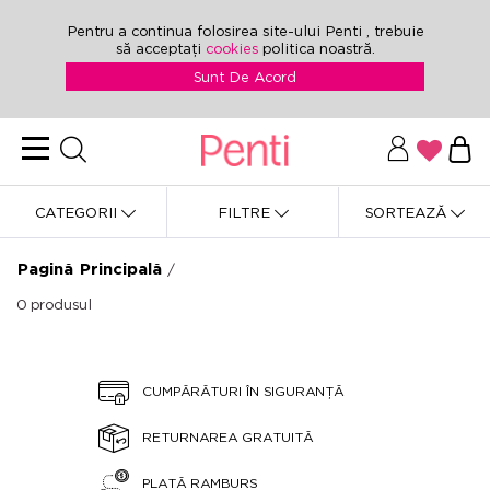
Pentru a continua folosirea site-ului Penti , trebuie
să acceptați
cookies
politica noastră.
Sunt De Acord
CATEGORII
FILTRE
SORTEAZĂ
Pagină Principală
/
0
produsul
CUMPĂRĂTURI ÎN SIGURANȚĂ
RETURNAREA GRATUITĂ
PLATĂ RAMBURS