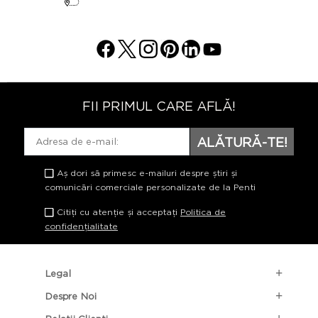
FII PRIMUL CARE AFLĂ!
ALĂTURĂ-TE!
Aș dori să primesc e-mailuri despre știri și
comunicări comerciale personalizate de la Penti
Citiți cu atenție și acceptați
Politica de
confidențialitate
Legal
Despre Noi