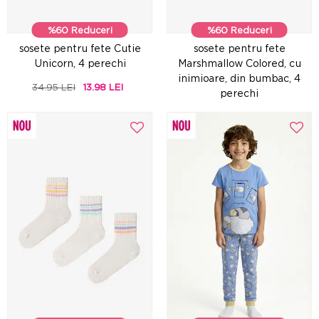
%60 Reduceri
%60 Reduceri
sosete pentru fete Cutie
sosete pentru fete
Unicorn, 4 perechi
Marshmallow Colored, cu
inimioare, din bumbac, 4
34.95 LEI
13.98 LEI
perechi
39.95 LEI
15.98 LEI