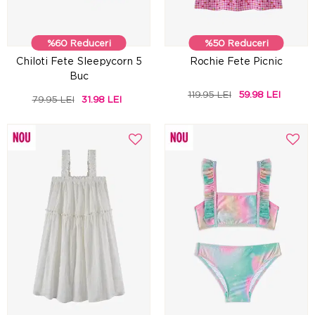
%60 Reduceri
%50 Reduceri
Chiloti Fete Sleepycorn 5
Rochie Fete Picnic
Buc
119.95 LEI
59.98 LEI
79.95 LEI
31.98 LEI