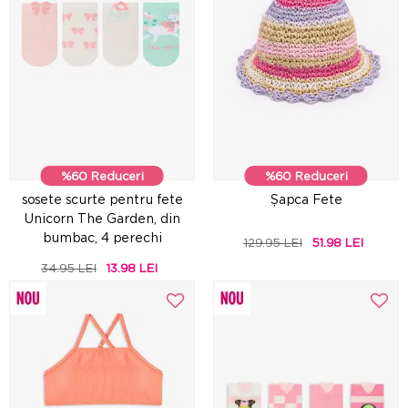
%60 Reduceri
%60 Reduceri
sosete scurte pentru fete
Șapca Fete
Unicorn The Garden, din
bumbac, 4 perechi
129.95 LEI
51.98 LEI
34.95 LEI
13.98 LEI