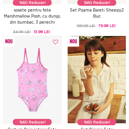
%60 Reduceri
%60 Reduceri
sosete pentru fete
Set Pijama Baieti Sheepy2
Marshmallow Posh, cu dungi,
Buc
din bumbac, 3 perechi
199.95 LEI
79.98 LEI
34.95 LEI
13.98 LEI
%60 Reduceri
%60 Reduceri