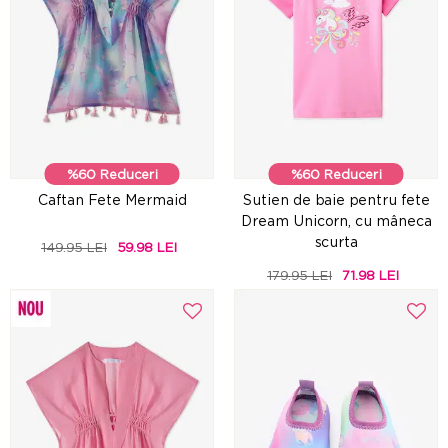
%60 Reduceri
%60 Reduceri
Caftan Fete Mermaid
Sutien de baie pentru fete
Dream Unicorn, cu mâneca
scurta
149.95 LEI
59.98 LEI
179.95 LEI
71.98 LEI