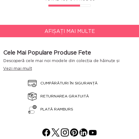
AFIȘAȚI MAI MULTE
Cele Mai Populare Produse Fete
Descoperă cele mai noi modele din colecția de hăinuțe și
accesorii pentru fetițe Penti Young! Fă-i o bucurie micuței tale și
Vezi mai mult
cumpără-i ceva care știi că va fi cu siguranță pe gustul ei.
Explorează toată gama produse noi și alege-i prințelei tale
articolele preferate dintr-o mare varietate de pijamale, papuci de
CUMPĂRĂTURI ÎN SIGURANȚĂ
casă, maiouri, bluze, chiloți, dresuri, ciorapi, șosete, îmbrăcăminte
sport, costume de baie, îmbrăcăminte de plajă și accesorii. Toate
produsele pentru copii din gama Penti Young vin în întâmpinarea
RETURNAREA GRATUITĂ
ta la prețuri mici, accesibile pentru orice buzunar. Astfel, te poți
bucura de toate articolele care îți fac cu ochiul fără mari
PLATĂ RAMBURS
cheltuieli. Asigură-i fetiței tale stilul și confortul pe care îl merită!
Alege articolele preferate din colecția Penti Young pentru copilul
tău și bucură-te de calitatea recunoscută a produselor Penti. În
plus, la articolele din gama Penti vei găsi mereu oferte care îți
fac cu ochiul și te ajută să economisești bani. Astfel, îți poți
adăuga în coșul de cumpărături oricâte articole îți dorești pentru