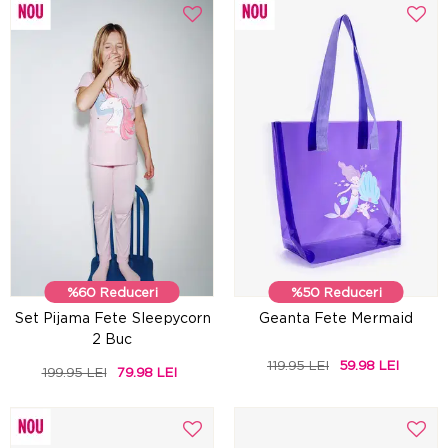
%60 Reduceri
%50 Reduceri
Set Pijama Fete Sleepycorn
Geanta Fete Mermaid
2 Buc
119.95 LEI
59.98 LEI
199.95 LEI
79.98 LEI