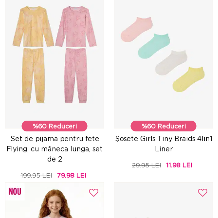
%60 Reduceri
%60 Reduceri
Set de pijama pentru fete
Şosete Girls Tiny Braids 4lin1
Flying, cu mâneca lunga, set
Liner
de 2
29.95 LEI
11.98 LEI
199.95 LEI
79.98 LEI