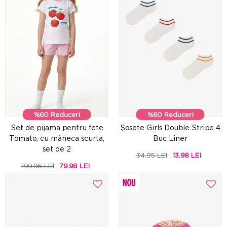
%60 Reduceri
%60 Reduceri
Set de pijama pentru fete
Şosete Girls Double Stripe 4
Tomato, cu mâneca scurta,
Buc Liner
set de 2
34.95 LEI
13.98 LEI
199.95 LEI
79.98 LEI