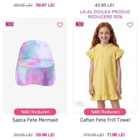
99.95 LEI
59.97 LEI
42.95 LEI
LA AL DOILEA PRODUS
REDUCERE 50%
%60 Reduceri
%60 Reduceri
Șapca Fete Mermaid
Caftan Fete Frill Towel
99.95 LEI
39.98 LEI
179.95 LEI
71.98 LEI