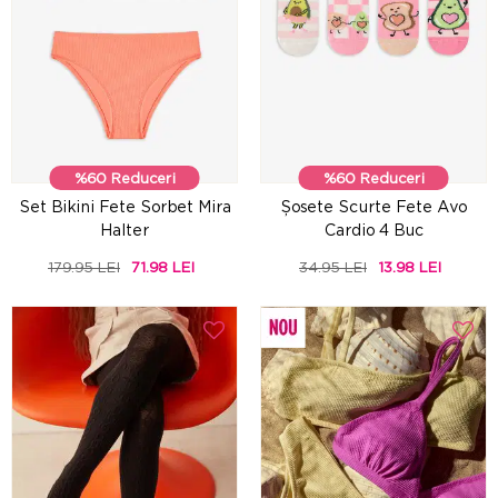
%60 Reduceri
%60 Reduceri
Set Bikini Fete Sorbet Mira
Șosete Scurte Fete Avo
Halter
Cardio 4 Buc
179.95 LEI
71.98 LEI
34.95 LEI
13.98 LEI