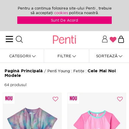
Pentru a continua folosirea site-ului Penti , trebuie
să acceptați
cookies
politica noastră.
Sunt De Acord
CATEGORII
FILTRE
SORTEAZĂ
Pagină Principală
Cele Mai Noi
/
Penti̇ Young
:
Fetițe
:
Modele
64
produsul