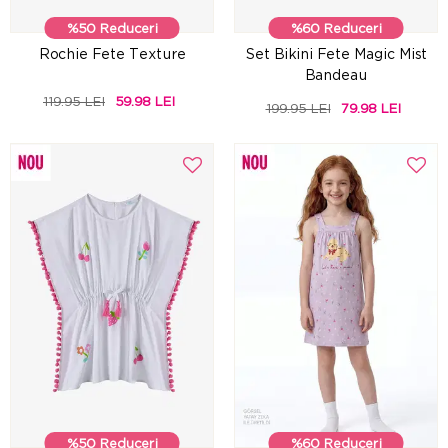
%50 Reduceri
%60 Reduceri
Rochie Fete Texture
Set Bikini Fete Magic Mist
Bandeau
119.95 LEI
59.98 LEI
199.95 LEI
79.98 LEI
%50 Reduceri
%60 Reduceri