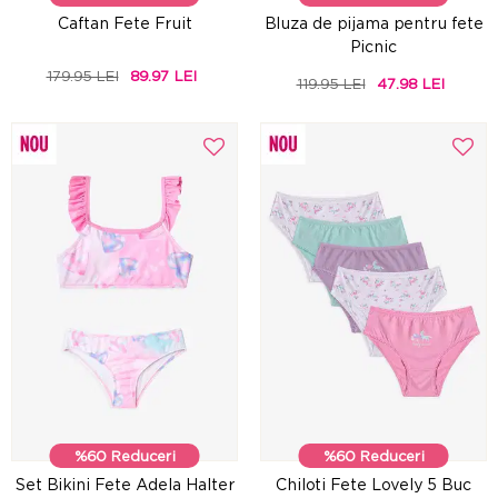
Caftan Fete Fruit
Bluza de pijama pentru fete
Picnic
179.95 LEI
89.97 LEI
119.95 LEI
47.98 LEI
%60 Reduceri
%60 Reduceri
Set Bikini Fete Adela Halter
Chiloti Fete Lovely 5 Buc