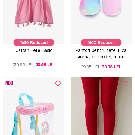
%60 Reduceri
%60 Reduceri
Caftan Fete Basic
Pantofi pentru fete, fiica,
sirena, cu model, marin
139.95 LEI
55.98 LEI
99.95 LEI
39.98 LEI