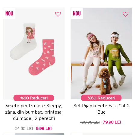
%60 Reduceri
%60 Reduceri
sosete pentru fete Sleepy,
Set Pijama Fete Fast Cat 2
zâna, din bumbac, printesa,
Buc
cu model, 2 perechi
199.95 LEI
79.98 LEI
24.95 LEI
9.98 LEI