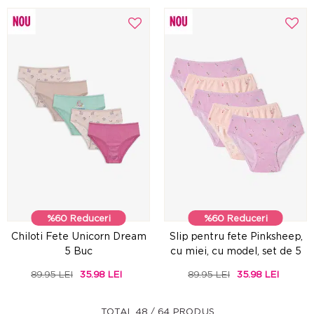
%60 Reduceri
%60 Reduceri
Chiloti Fete Unicorn Dream
Slip pentru fete Pinksheep,
5 Buc
cu miei, cu model, set de 5
89.95 LEI
35.98 LEI
89.95 LEI
35.98 LEI
TOTAL 48 / 64 PRODUS