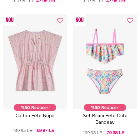
119.95 LEI
47.98 LEI
119.95 LEI
47.98 LEI
%50 Reduceri
%60 Reduceri
Caftan Fete Nope
Set Bikini Fete Cute
Bandeau
139.95 LEI
69.97 LEI
199.95 LEI
79.98 LEI