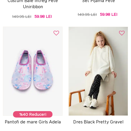
Costum Baie intreg Fete
Set Pijama Fete
Uniribbon
149.95 LEI
59.98 LEI
149.95 LEI
59.98 LEI
%40 Reduceri
Pantofi de mare Girls Adela
Dres Black Pretty Gravel