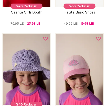
%70 Reduceri
%60 Reduceri
Geanta Girls Douth
Fetite Basic Shoes
79.95 LEI
23.98 LEI
49.95 LEI
19.98 LEI
%40 Reduceri