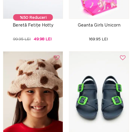
%50 Reduceri
Beretă Fetițe Hotty
Geanta Girls Unicorn
99.95 LEI
49.98 LEI
169.95 LEI