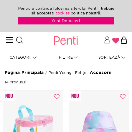
Pentru a continua folosirea site-ului Penti , trebuie
să acceptați
cookies
politica noastră.
Sunt De Acord
CATEGORII
FILTRE
SORTEAZĂ
Pagină Principală
Accesorii
/
Penti̇ Young
:
Fetițe
:
14
produsul