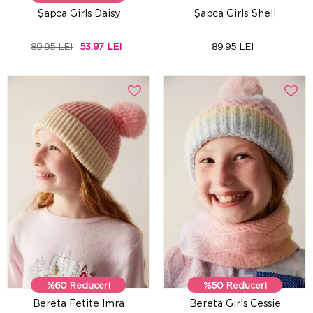
Şapca Girls Daisy
Şapca Girls Shell
89.95 LEI
53.97 LEI
89.95 LEI
%60 Reduceri
%50 Reduceri
Bereta Fetite Imra
Bereta Girls Cessie