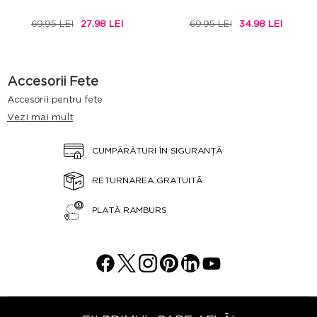
69.95 LEI
27.98 LEI
69.95 LEI
34.98 LEI
Accesorii Fete
Accesorii pentru fete
Modele și prețuri ale accesoriilor pentru fete Penti
Vezi mai mult
Accesoriile, un detaliu important care completează hainele și
stilul nostru, sunt cruciale nu doar pentru adulți, ci și pentru copii
în ceea ce privește stilul. Copiii, care sunt introduși în tehnologie
CUMPĂRĂTURI ÎN SIGURANȚĂ
de timpuriu, își dezvoltă idei despre propriul stil de la o vârstă
fragedă și își fac cerințele în consecință. În acest context, o gamă
largă de accesorii potrivite vârstei lor și care reflectă stilul lor
RETURNAREA GRATUITĂ
sunt produse pentru copii. Penti, în special pentru fetele care
acordă o atenție deosebită hainelor și stilului lor, include
PLATĂ RAMBURS
accesorii frumoase în colecția sa. Colecția Penti include accesorii
de iarnă, cum ar fi pălării, eșarfe, bijuterii, accesorii de păr,
papuci, pături, șosete și multe alte modele de accesorii pentru
fete.
Varietăți de accesorii pentru fete Penti
Modele de pălării pentru fete Penti
Copiii sunt mult mai sensibili la frig decât adulții. Pălăriile se
numără printre cele mai utile accesorii folosite pentru a proteja
copiii de frig și a le împiedica să se îmbolnăvească iarna.
Pălăriile pentru fete nu numai că protejează capul și urechile de