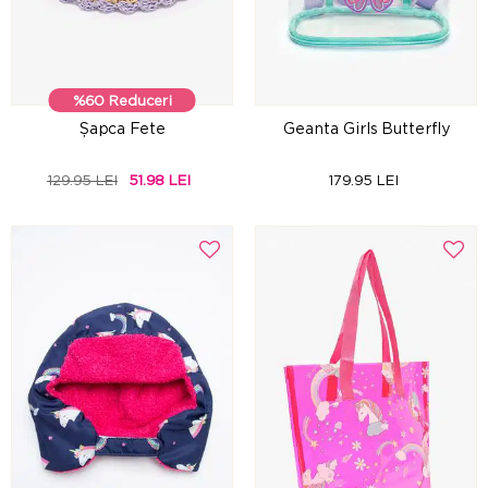
%60 Reduceri
Șapca Fete
Geanta Girls Butterfly
129.95 LEI
51.98 LEI
179.95 LEI