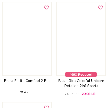
%60 Reduceri
Bluza Fetite Comfeel 2 Buc
Bluza Girls Colorful Unicorn
Detailed 2in1 Sports
79.95 LEI
74.95 LEI
29.98 LEI