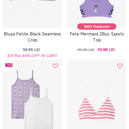
%60 Reduceri
Bluza Fetite Black Seamless
Fete Mermaid 2Buc Sports
Crop
Top
59.95 LEI
99.95 LEI
39.98 LEI
EXTRA 40% OFF IN CART