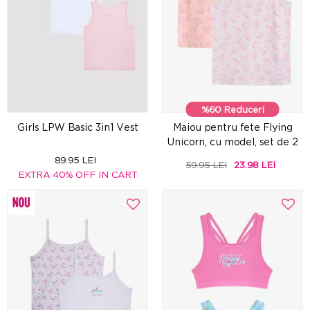
%60 Reduceri
Girls LPW Basic 3in1 Vest
Maiou pentru fete Flying
Unicorn, cu model, set de 2
89.95 LEI
59.95 LEI
23.98 LEI
EXTRA 40% OFF IN CART