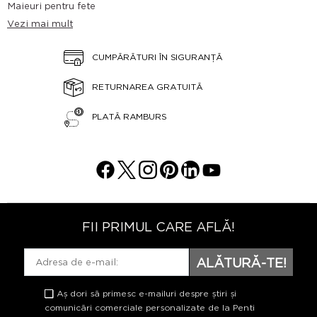
Maieuri pentru fete
Care sunt diferitele modele de maieuri pentru fete?
Vezi mai mult
Penti oferă o gamă largă de colecții de maieuri pentru fete. În
această categorie de produse, este posibil să găsiți diferite tonuri
de culoare, modele și designuri care vor atrage lumea colorată a
CUMPĂRĂTURI ÎN SIGURANȚĂ
fetelor. De exemplu, maieurile cu culori vibrante și modele cu
fluturi oferă un aspect energic. Maieurile în tonuri pastelate cu
modele florale sunt potrivite pentru cele care caută o opțiune
RETURNAREA GRATUITĂ
elegantă și stilată. În plus, maieurile, care sunt un must-have în
garderobă datorită structurii lor simple și croielii confortabile,
PLATĂ RAMBURS
sunt ideale pentru utilizarea zilnică. Se remarcă ca o opțiune
elegantă și prietenoasă cu pielea datorită construcției lor fără
cusături. Aceste modele de maieuri sunt incluse în gama largă de
produse Penti și oferă numeroase alternative pentru a se potrivi
stilului și nevoilor copilului dumneavoastră, cu diferite opțiuni de
culoare, model și croială.
Din ce materiale sunt fabricate maieurile pentru fete?
Maieurile pentru fete sunt în general fabricate din materiale moi
și flexibile pentru a oferi confort, respirabilitate și durabilitate.
Având în vedere aceste caracteristici, Penti folosește în general
FII PRIMUL CARE AFLĂ!
materiale precum bumbac, modal, microfibră, elastan și poliester.
Bumbacul, ca material natural, este prietenos cu pielea, are
capacitate de absorbție a transpirației și oferă confort. Modalul
ALĂTURĂ-TE!
este la fel de moale ca bumbacul, dar are o textură mai fină și
este un material durabil. Țesăturile din poliester și microfibră sunt
cunoscute pentru faptul că sunt mai ușoare, se usucă rapid și sunt
Aș dori să primesc e-mailuri despre știri și
rezistente la decolorare. Aceste țesături asigură că tricourile
comunicări comerciale personalizate de la Penti
lenjerie rămân elegante și confortabile chiar și după o utilizare