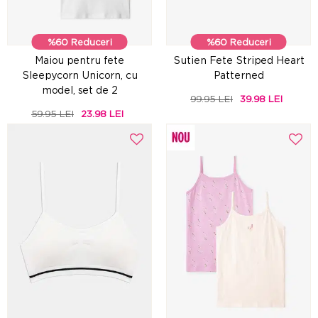
%60 Reduceri
%60 Reduceri
Maiou pentru fete
Sutien Fete Striped Heart
Sleepycorn Unicorn, cu
Patterned
model, set de 2
99.95 LEI
39.98 LEI
59.95 LEI
23.98 LEI