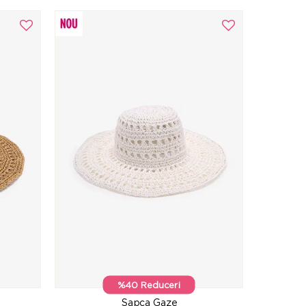
%40 Reduceri
Șapca Gaze