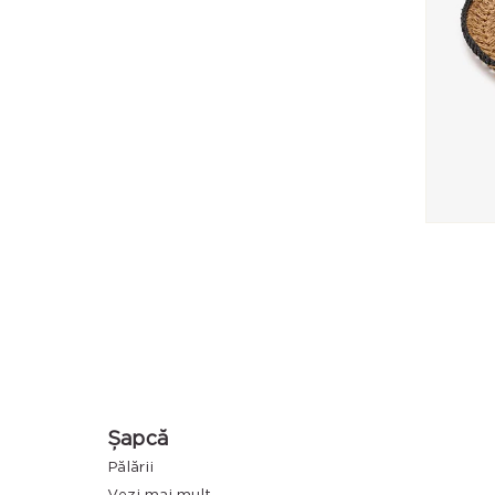
Șapcă
Pălării
Modele de pălării pentru femei
Vezi mai mult