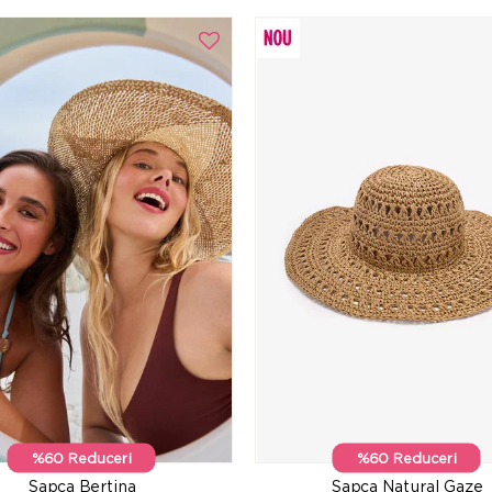
%60 Reduceri
%60 Reduceri
Șapca Bertina
Șapca Natural Gaze