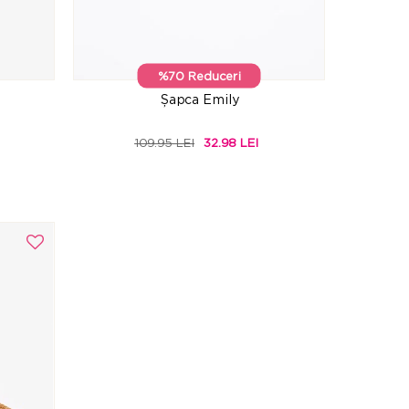
%70 Reduceri
Șapca Emily
109.95 LEI
32.98 LEI