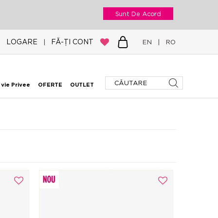
Sunt De Acord
LOGARE
FĂ-ȚI CONT
|
EN
|
RO
 vie Privee
OFERTE
OUTLET