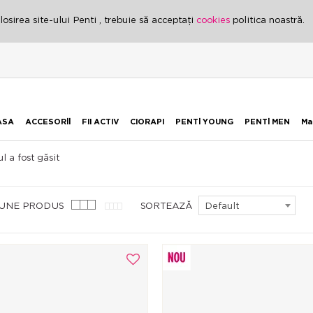
osirea site-ului Penti , trebuie să acceptați
cookies
politica noastră.
ASA
ACCESORİİ
FII ACTIV
CIORAPI
PENTİ YOUNG
PENTİ MEN
Ma
l a fost găsit
IUNE PRODUS
SORTEAZĂ
Default