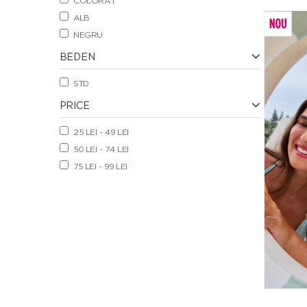
COLORAT
ALB
NEGRU
BEDEN
STD
PRICE
25 LEI - 49 LEI
50 LEI - 74 LEI
75 LEI - 99 LEI