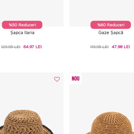
%50 Reduceri
%60 Reduceri
Șapca Ilaria
Gaze Șapcă
129.95 LEI
64.97 LEI
119.95 LEI
47.98 LEI