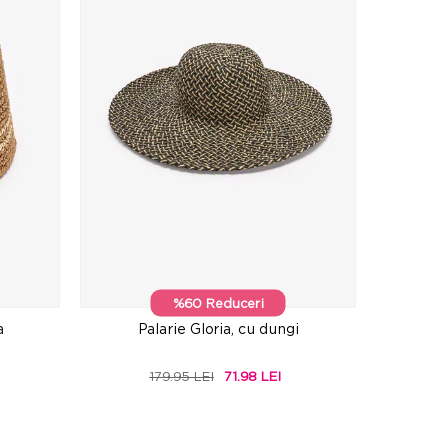
%60 Reduceri
a
Palarie Gloria, cu dungi
179.95 LEI
71.98 LEI