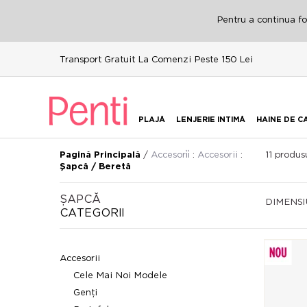
Pentru a continua fol
Transport Gratuit La Comenzi Peste 150 Lei
PLAJĂ
LENJERIE INTIMĂ
HAINE DE C
/
Accesori̇i̇
:
Accesorii
:
11
produsu
Pagină Principală
Șapcă / Beretă
ȘAPCĂ
DIMENS
CATEGORII
Accesorii
Cele Mai Noi Modele
Genți