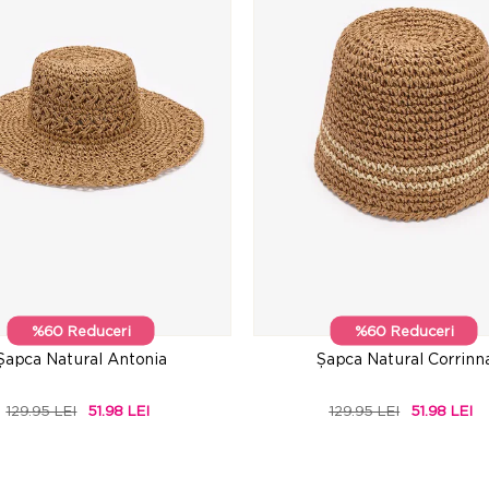
%60 Reduceri
%60 Reduceri
Șapca Natural Antonia
Șapca Natural Corrinn
129.95 LEI
51.98 LEI
129.95 LEI
51.98 LEI