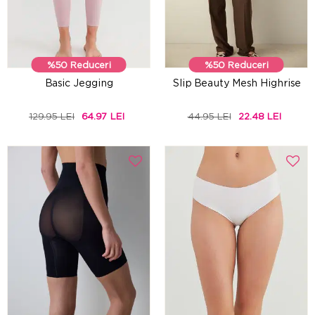
%50 Reduceri
%50 Reduceri
Basic Jegging
Slip Beauty Mesh Highrise
129.95 LEI
64.97 LEI
44.95 LEI
22.48 LEI