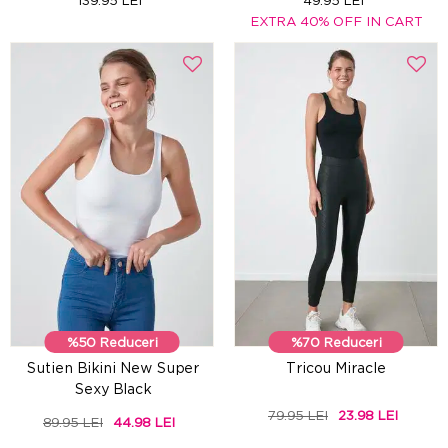
139.95 LEI
49.95 LEI
EXTRA 40% OFF IN CART
%50 Reduceri
%70 Reduceri
Sutien Bikini New Super
Tricou Miracle
Sexy Black
79.95 LEI
23.98 LEI
89.95 LEI
44.98 LEI