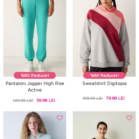
%60 Reduceri
%60 Reduceri
Pantaloni Jogger High Rise
Sweatshirt Digitopia
Active
199.95 LEI
79.98 LEI
149.95 LEI
59.98 LEI