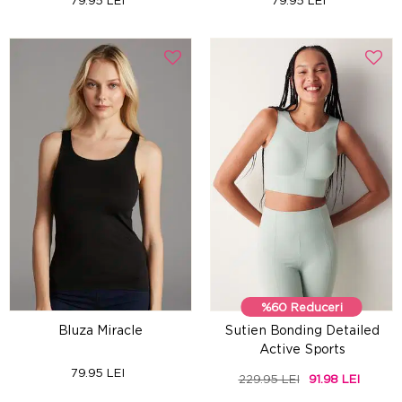
79.95 LEI
79.95 LEI
%60 Reduceri
Bluza Miracle
Sutien Bonding Detailed
Active Sports
79.95 LEI
229.95 LEI
91.98 LEI