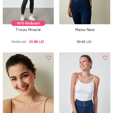
%70 Reduceri
Tricou Miracle
Maiou New
79.95 LEI
23.98 LEI
59.95 LEI