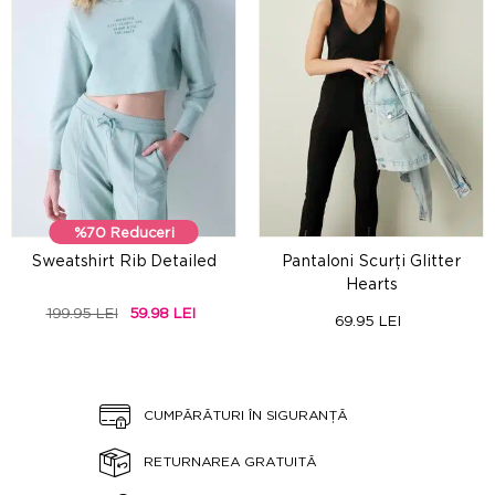
%70 Reduceri
Sweatshirt Rib Detailed
Pantaloni Scurți Glitter
Hearts
199.95 LEI
59.98 LEI
69.95 LEI
CUMPĂRĂTURI ÎN SIGURANȚĂ
RETURNAREA GRATUITĂ