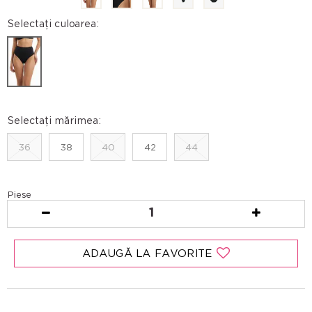
Selectați culoarea:
Selectați mărimea:
36
38
40
42
44
Piese
1
ADAUGĂ LA FAVORITE