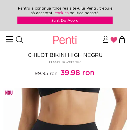
Pentru a continua folosirea site-ului Penti , trebuie
să acceptați
cookies
politica noastră.
Sunt De Acord
CHILOT BIKINI HIGH NEGRU
PL99HF9G26IYBK5
39.98 ron
99.95 ron