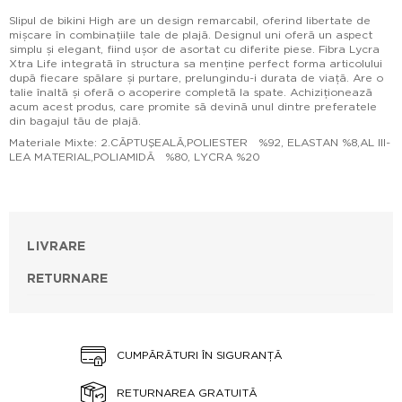
Slipul de bikini High are un design remarcabil, oferind libertate de
mișcare în combinațiile tale de plajă. Designul uni oferă un aspect
simplu și elegant, fiind ușor de asortat cu diferite piese. Fibra Lycra
Xtra Life integrată în structura sa menține perfect forma articolului
după fiecare spălare și purtare, prelungindu-i durata de viață. Are o
talie înaltă și oferă o acoperire completă la spate. Achiziționează
acum acest produs, care promite să devină unul dintre preferatele
din bagajul tău de plajă.
Materiale Mixte: 2.CĂPTUŞEALĂ,POLIESTER %92, ELASTAN %8,AL III-
LEA MATERIAL,POLIAMIDĂ %80, LYCRA %20
LIVRARE
RETURNARE
CUMPĂRĂTURI ÎN SIGURANȚĂ
RETURNAREA GRATUITĂ