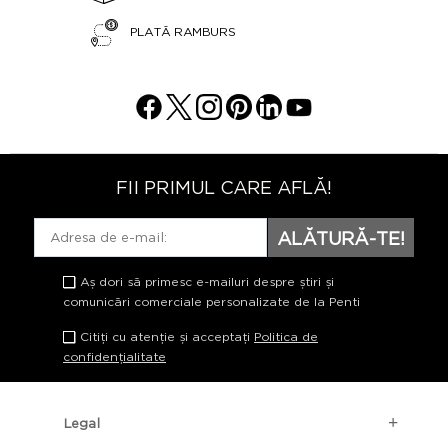
PLATĂ RAMBURS
FII PRIMUL CARE AFLĂ!
ALĂTURĂ-TE!
Aș dori să primesc e-mailuri despre știri și
comunicări comerciale personalizate de la Penti
Citiți cu atenție și acceptați
Politica de
confidențialitate
Legal