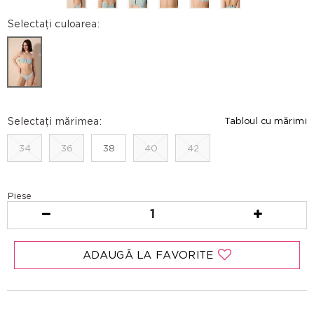
Selectați culoarea:
Selectați mărimea:
Tabloul cu mărimi
34
36
38
40
42
Piese
1
ADAUGĂ LA FAVORITE