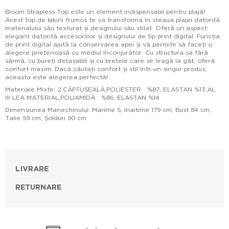
Bloom Strapless Top este un element indispensabil pentru plajă!
Acest top de bikini frumos te va transforma în steaua plajei datorită
materialului său texturat și designului său stilat. Oferă un aspect
elegant datorită accesoriilor și designului de tip print digital. Funcția
de print digital ajută la conservarea apei și vă permite să faceți o
alegere prietenoasă cu mediul înconjurător. Cu structura sa fără
sârmă, cu bureți detașabili și cu bretele care se leagă la gât, oferă
confort maxim. Dacă căutați confort și stil într-un singur produs,
aceasta este alegerea perfectă!
Materiale Mixte: 2.CĂPTUŞEALĂ,POLIESTER %87, ELASTAN %13,AL
III-LEA MATERIAL,POLIAMIDĂ %86, ELASTAN %14
Dimensiunea Manechinului: Marime S, İnaltime 179 cm, Bust 84 cm,
Talie 59 cm, Şolduri 90 cm
LIVRARE
RETURNARE