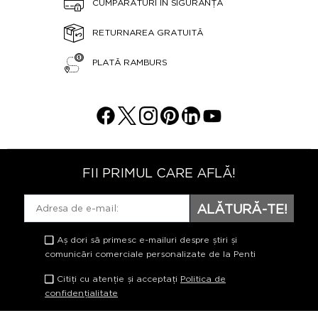
CUMPĂRĂTURI ÎN SIGURANȚĂ
RETURNAREA GRATUITĂ
PLATĂ RAMBURS
FII PRIMUL CARE AFLĂ!
ALĂTURĂ-TE!
Aș dori să primesc e-mailuri despre știri și
comunicări comerciale personalizate de la Penti
Citiți cu atenție și acceptați
Politica de
confidențialitate