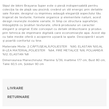
Slipul de bikini Brayana Super este o piesă indispensabilă pentru
colecția ta de plajă sau piscină, creând un stil energic prin detaliile
sale florale; designul cu imprimeu adaugă eleganță aspectului tău.
Inspirat de texturile, formele organice și elementele naturii, acest
design reunește modele variate, în timp ce structura suprafeței,
îmbogățită cu țesături texturate, oferă produsului un caracter
elegant și original. Este conceput cu detalii strălucitoare și produs
prin tehnica de imprimare digitală care economisește apa. Acest slip
cu talie medie oferă o acoperire ușoară la spate. Descoperă-l acum
și poartă confortul cu tine.
Materiale Mixte: 2.CĂPTUŞEALĂ,POLIESTER %90, ELASTAN %10,AL
III-LEA MATERIAL,POLIESTER %64, FIRE METALICE %16, POLIAMIDĂ
%12, ELASTAN %8
Dimensiunea Manechinului: Marime S/36, Inaltime 177 cm, Bust 80 cm,
Talie 60,5 cm, Şolduri 90 cm
LIVRARE
RETURNARE