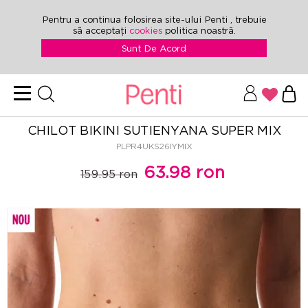
Pentru a continua folosirea site-ului Penti , trebuie
să acceptați
cookies
politica noastră.
Sunt De Acord
CHILOT BIKINI SUTIENYANA SUPER MIX
PLPR4UKS26IYMIX
63.98 ron
159.95 ron