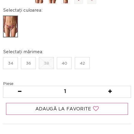
Selectați culoarea:
Selectați mărimea:
34
36
38
40
42
Piese
1
ADAUGĂ LA FAVORITE