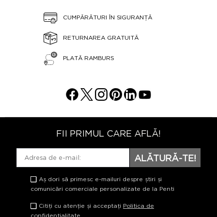
CUMPĂRĂTURI ÎN SIGURANȚĂ
RETURNAREA GRATUITĂ
PLATĂ RAMBURS
FII PRIMUL CARE AFLĂ!
ALĂTURĂ-TE!
Aș dori să primesc e-mailuri despre știri și
comunicări comerciale personalizate de la Penti
Citiți cu atenție și acceptați
Politica de
confidențialitate