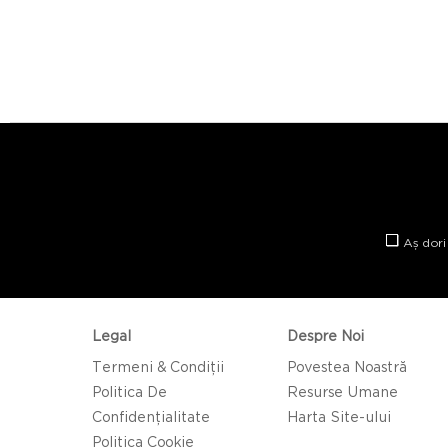
Aș dori
Legal
Despre Noi
Termeni & Condiții
Povestea Noastră
Politica De
Resurse Umane
Confidențialitate
Harta Site-ului
Politica Cookie