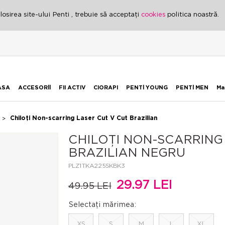
osirea site-ului Penti , trebuie să acceptați
cookies
politica noastră.
ASA
ACCESORİİ
FII ACTIV
CIORAPI
PENTİ YOUNG
PENTİ MEN
Ma
Chiloți Non-scarring Laser Cut V Cut Brazilian
CHILOȚI NON-SCARRING
BRAZILIAN NEGRU
PLZ1TKA225SKBK3
29.97 LEI
49.95 LEI
Selectați mărimea:
XS
S
M
L
XL