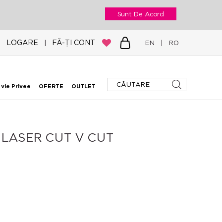
Sunt De Acord
LOGARE
FĂ-ȚI CONT
|
EN
|
RO
 vie Privee
OFERTE
OUTLET
 LASER CUT V CUT