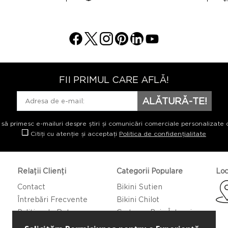
FII PRIMUL CARE AFLĂ!
ALĂTURĂ-TE!
 să primesc e-mailuri despre știri și comunicări comerciale personalizate 
Citiți cu atenție și acceptați
Politica de confidențialitate
Relații Clienți
Categorii Populare
Loc
Contact
Bikini Sutien
Întrebări Frecvente
Bikini Chilot
Politica de Returnare
Costume Baie Întregi
Caftan/Pareo