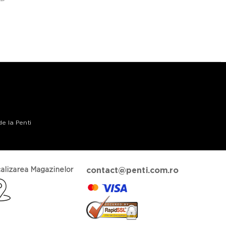
de la Penti
alizarea Magazinelor
contact@penti.com.ro