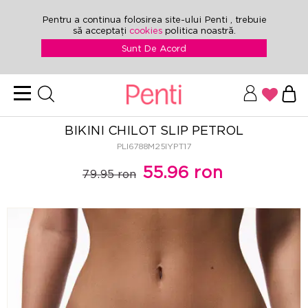
Pentru a continua folosirea site-ului Penti , trebuie
să acceptați
cookies
politica noastră.
Sunt De Acord
BIKINI CHILOT SLIP PETROL
PLI6788M25IYPT17
55.96 ron
79.95 ron