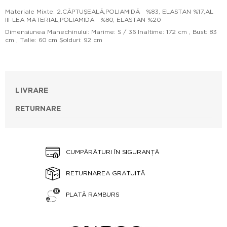
Materiale Mixte: 2.CĂPTUŞEALĂ,POLIAMIDĂ %83, ELASTAN %17,AL
III-LEA MATERIAL,POLIAMIDĂ %80, ELASTAN %20
Dimensiunea Manechinului: Marime: S / 36 Inaltime: 172 cm , Bust: 83
cm , Talie: 60 cm Şolduri: 92 cm
LIVRARE
RETURNARE
CUMPĂRĂTURI ÎN SIGURANȚĂ
RETURNAREA GRATUITĂ
PLATĂ RAMBURS