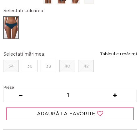
Selectați culoarea:
Selectați mărimea:
Tabloul cu mărimi
34
36
38
40
42
Piese
1
ADAUGĂ LA FAVORITE