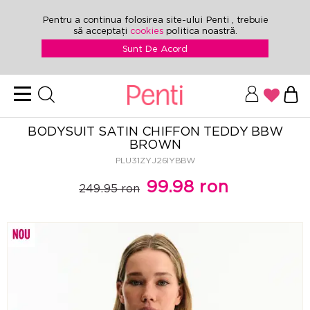
Pentru a continua folosirea site-ului Penti , trebuie
să acceptați
cookies
politica noastră.
Sunt De Acord
BODYSUIT SATIN CHIFFON TEDDY BBW
BROWN
PLU31ZYJ26IYBBW
99.98 ron
249.95 ron