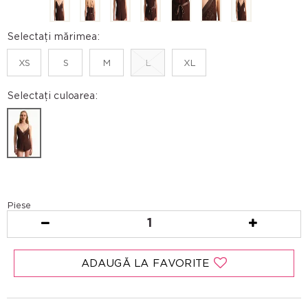
Selectați mărimea:
XS
S
M
L
XL
Selectați culoarea:
Piese
1
ADAUGĂ LA FAVORITE