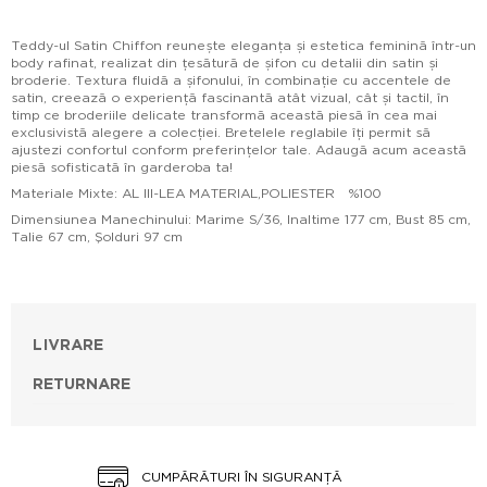
Teddy-ul Satin Chiffon reunește eleganța și estetica feminină într-un
body rafinat, realizat din țesătură de șifon cu detalii din satin și
broderie. Textura fluidă a șifonului, în combinație cu accentele de
satin, creează o experiență fascinantă atât vizual, cât și tactil, în
timp ce broderiile delicate transformă această piesă în cea mai
exclusivistă alegere a colecției. Bretelele reglabile îți permit să
ajustezi confortul conform preferințelor tale. Adaugă acum această
piesă sofisticată în garderoba ta!
Materiale Mixte: AL III-LEA MATERIAL,POLIESTER %100
Dimensiunea Manechinului: Marime S/36, Inaltime 177 cm, Bust 85 cm,
Talie 67 cm, Şolduri 97 cm
LIVRARE
RETURNARE
CUMPĂRĂTURI ÎN SIGURANȚĂ