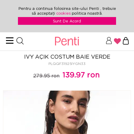
Pentru a continua folosirea site-ului Penti , trebuie
să acceptați
cookies
politica noastră.
Sunt De Acord
IVY AÇIK COSTUM BAIE VERDE
PLQQF31925IYGN33
139.97 ron
279.95 ron