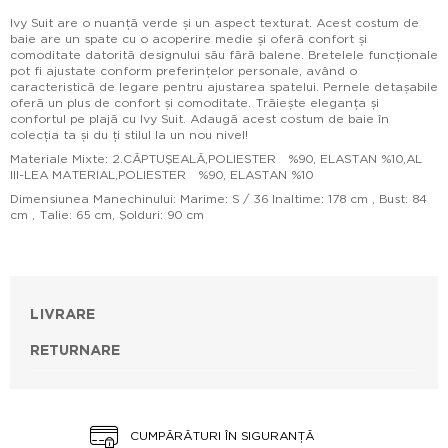
Ivy Suit are o nuanță verde și un aspect texturat. Acest costum de
baie are un spate cu o acoperire medie și oferă confort și
comoditate datorită designului său fără balene. Bretelele funcționale
pot fi ajustate conform preferințelor personale, având o
caracteristică de legare pentru ajustarea spatelui. Pernele detașabile
oferă un plus de confort și comoditate. Trăiește eleganța și
confortul pe plajă cu Ivy Suit. Adaugă acest costum de baie în
colecția ta și du ți stilul la un nou nivel!
Materiale Mixte: 2.CĂPTUŞEALĂ,POLIESTER %90, ELASTAN %10,AL
III-LEA MATERIAL,POLIESTER %90, ELASTAN %10
Dimensiunea Manechinului: Marime: S / 36 Inaltime: 178 cm , Bust: 84
cm , Talie: 65 cm, Şolduri: 90 cm
LIVRARE
RETURNARE
CUMPĂRĂTURI ÎN SIGURANȚĂ