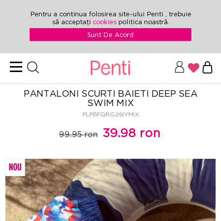
Pentru a continua folosirea site-ului Penti , trebuie
să acceptați
cookies
politica noastră.
Sunt De Acord
PANTALONI SCURTI BAIETI DEEP SEA
SWIM MIX
PLPBFQRG26IYMIX
39.98 ron
99.95 ron