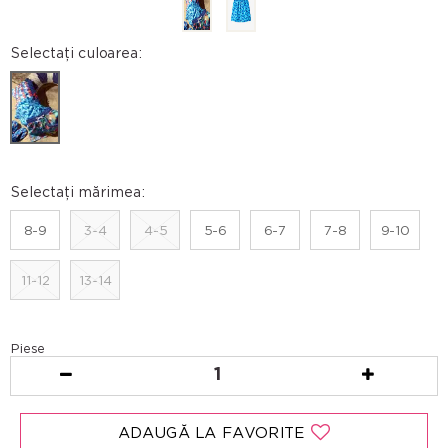
Selectați culoarea:
Selectați mărimea:
8-9
3-4
4-5
5-6
6-7
7-8
9-10
11-12
13-14
Piese
1
ADAUGĂ LA FAVORITE