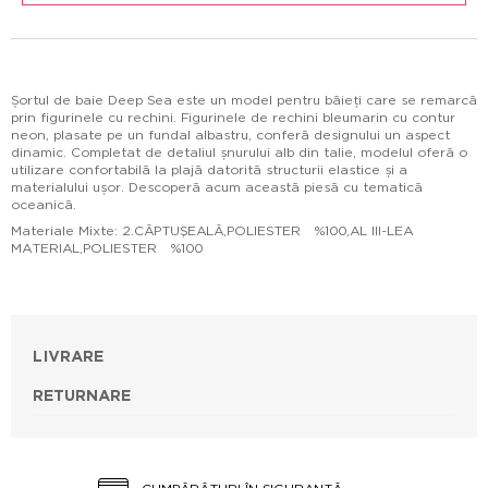
Șortul de baie Deep Sea este un model pentru băieți care se remarcă
prin figurinele cu rechini. Figurinele de rechini bleumarin cu contur
neon, plasate pe un fundal albastru, conferă designului un aspect
dinamic. Completat de detaliul șnurului alb din talie, modelul oferă o
utilizare confortabilă la plajă datorită structurii elastice și a
materialului ușor. Descoperă acum această piesă cu tematică
oceanică.
Materiale Mixte: 2.CĂPTUŞEALĂ,POLIESTER %100,AL III-LEA
MATERIAL,POLIESTER %100
LIVRARE
RETURNARE