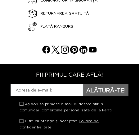
CUMPĂRĂTURI ÎN SIGURANȚĂ
RETURNAREA GRATUITĂ
PLATĂ RAMBURS
FII PRIMUL CARE AFLĂ!
ALĂTURĂ-TE!
Aș dori să primesc e-mailuri despre știri și
comunicări comerciale personalizate de la Penti
Citiți cu atenție și acceptați
Politica de
confidențialitate