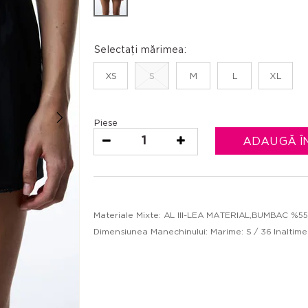
Selectați mărimea:
XS
S
M
L
XL
Piese
1
ADAUGĂ Î
Materiale Mixte: AL III-LEA MATERIAL,BUMBAC %
Dimensiunea Manechinului: Marime: S / 36 Inaltime: 