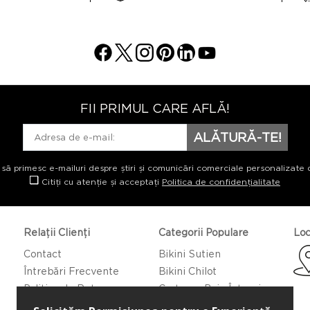
FII PRIMUL CARE AFLĂ!
ALĂTURĂ-TE!
 să primesc e-mailuri despre știri și comunicări comerciale personalizate 
Citiți cu atenție și acceptați
Politica de confidențialitate
Relații Clienți
Categorii Populare
Loc
Contact
Bikini Sutien
Întrebări Frecvente
Bikini Chilot
Politica de Returnare
Costume Baie Întregi
Caftan/Pareo