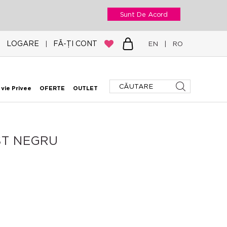
Sunt De Acord
LOGARE
FĂ-ȚI CONT
|
EN
|
RO
 vie Privee
OFERTE
OUTLET
ST NEGRU