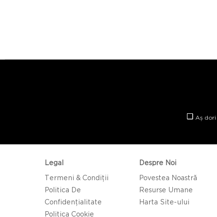
Aș dori
Legal
Despre Noi
Termeni & Condiții
Povestea Noastră
Politica De
Resurse Umane
Confidențialitate
Harta Site-ului
Politica Cookie