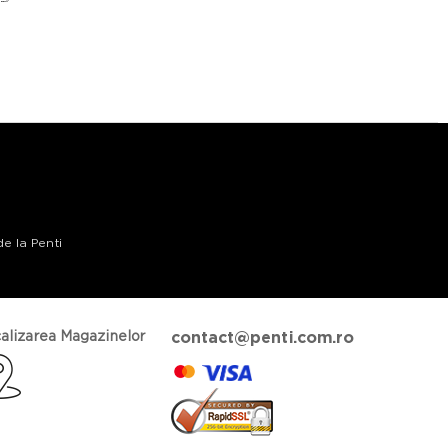
de la Penti
alizarea Magazinelor
contact@penti.com.ro