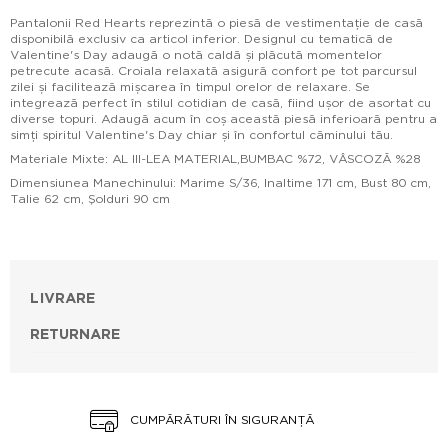
Pantalonii Red Hearts reprezintă o piesă de vestimentație de casă
disponibilă exclusiv ca articol inferior. Designul cu tematică de
Valentine's Day adaugă o notă caldă și plăcută momentelor
petrecute acasă. Croiala relaxată asigură confort pe tot parcursul
zilei și facilitează mișcarea în timpul orelor de relaxare. Se
integrează perfect în stilul cotidian de casă, fiind ușor de asortat cu
diverse topuri. Adaugă acum în coș această piesă inferioară pentru a
simți spiritul Valentine's Day chiar și în confortul căminului tău.
Materiale Mixte: AL III-LEA MATERIAL,BUMBAC %72, VÂSCOZĂ %28
Dimensiunea Manechinului: Marime S/36, Inaltime 171 cm, Bust 80 cm,
Talie 62 cm, Şolduri 90 cm
LIVRARE
RETURNARE
CUMPĂRĂTURI ÎN SIGURANȚĂ