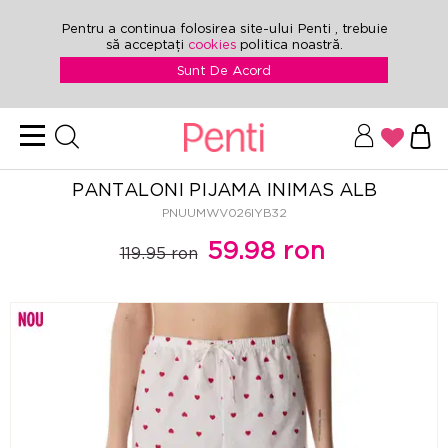
Pentru a continua folosirea site-ului Penti , trebuie
să acceptați
cookies
politica noastră.
Sunt De Acord
PANTALONI PIJAMA INIMAS ALB
PNUUMWV026IYB32
59.98 ron
119.95 ron