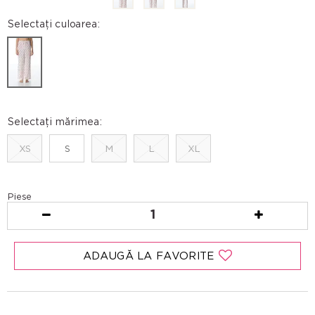
Selectați culoarea:
Selectați mărimea:
XS
S
M
L
XL
Piese
1
ADAUGĂ LA FAVORITE