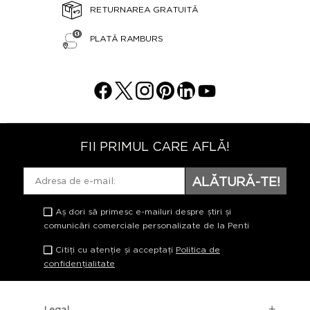
RETURNAREA GRATUITĂ
PLATĂ RAMBURS
FII PRIMUL CARE AFLĂ!
ALĂTURĂ-TE!
Aș dori să primesc e-mailuri despre știri și
comunicări comerciale personalizate de la Penti
Citiți cu atenție și acceptați
Politica de
confidențialitate
Legal