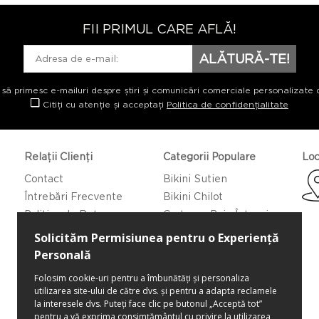
FII PRIMUL CARE AFLĂ!
ALĂTURĂ-TE!
 să primesc e-mailuri despre știri și comunicări comerciale personalizate 
Citiți cu atenție și acceptați
Politica de confidențialitate
Relații Clienți
Categorii Populare
Loc
Contact
Bikini Sutien
Întrebări Frecvente
Bikini Chilot
Politica de Returnare
Costume Baie Întregi
Caftan/Pareo
Rochii de Plajă
Bluze de Plajă
Pantaloni de Plajă
Pantaloni Scurti de Plajă