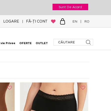
Sunt De Acord
LOGARE
FĂ-ȚI CONT
|
EN
|
RO
 vie Privee
OFERTE
OUTLET