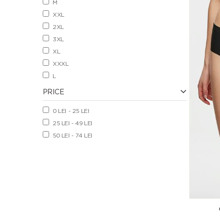
M
XXL
2XL
3XL
XL
XXXL
L
PRICE
0 LEI - 25 LEI
25 LEI - 49 LEI
50 LEI - 74 LEI