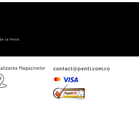
de la Penti
alizarea Magazinelor
contact@penti.com.ro