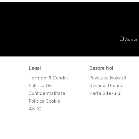
Aș dori
Legal
Despre Noi
Termeni & Condiții
Povestea Noastră
Politica De
Resurse Umane
Confidențialitate
Harta Site-ului
Politica Cookie
ANPC