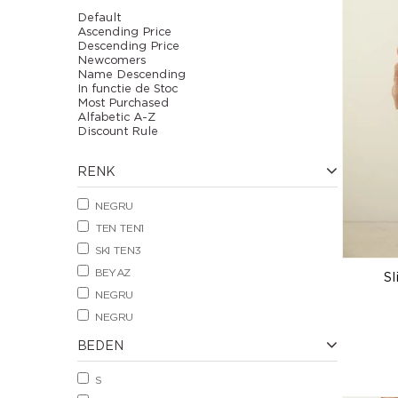
Default
Ascending Price
Descending Price
Newcomers
Name Descending
In functie de Stoc
Most Purchased
Alfabetic A-Z
Discount Rule
RENK
NEGRU
TEN TEN1
SKI TEN3
BEYAZ
Sl
NEGRU
NEGRU
BEDEN
S