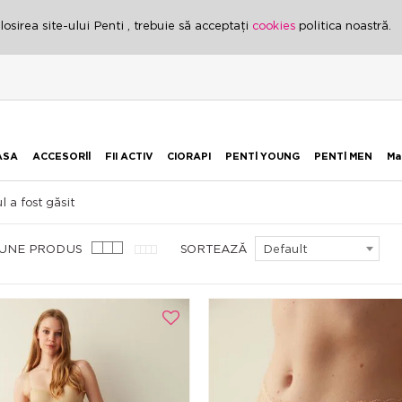
osirea site-ului Penti , trebuie să acceptați
cookies
politica noastră.
ASA
ACCESORİİ
FII ACTIV
CIORAPI
PENTİ YOUNG
PENTİ MEN
Ma
l a fost găsit
IUNE PRODUS
SORTEAZĂ
Default