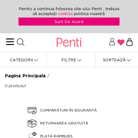
Pentru a continua folosirea site-ului Penti , trebuie
să acceptați
cookies
politica noastră.
Sunt De Acord
CATEGORII
FILTRE
SORTEAZĂ
Pagină Principală
/
0
produsul
CUMPĂRĂTURI ÎN SIGURANȚĂ
RETURNAREA GRATUITĂ
PLATĂ RAMBURS