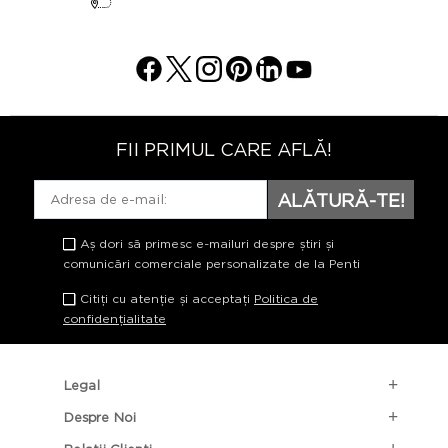
FII PRIMUL CARE AFLĂ!
ALĂTURĂ-TE!
Aș dori să primesc e-mailuri despre știri și
comunicări comerciale personalizate de la Penti
Citiți cu atenție și acceptați
Politica de
confidențialitate
Legal
Despre Noi