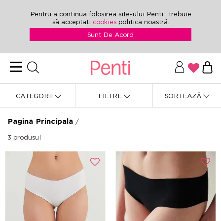
Pentru a continua folosirea site-ului Penti , trebuie
să acceptați
cookies
politica noastră.
Sunt De Acord
CATEGORII
FILTRE
SORTEAZĂ
Pagină Principală
/
3
produsul