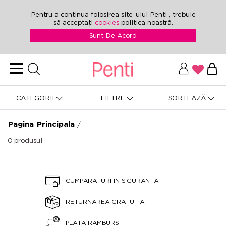
Pentru a continua folosirea site-ului Penti , trebuie
să acceptați
cookies
politica noastră.
Sunt De Acord
CATEGORII
FILTRE
SORTEAZĂ
Pagină Principală
/
0
produsul
CUMPĂRĂTURI ÎN SIGURANȚĂ
RETURNAREA GRATUITĂ
PLATĂ RAMBURS