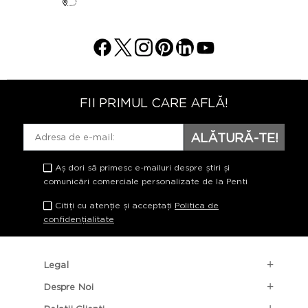
FII PRIMUL CARE AFLĂ!
ALĂTURĂ-TE!
Aș dori să primesc e-mailuri despre știri și
comunicări comerciale personalizate de la Penti
Citiți cu atenție și acceptați
Politica de
confidențialitate
Legal
Despre Noi