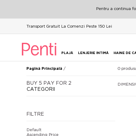
Pentru a continua fol
Transport Gratuit La Comenzi Peste 150 Lei
PLAJĂ
LENJERIE INTIMĂ
HAINE DE C
/
0
produsu
Pagină Principală
BUY 5 PAY FOR 2
DIMENS
CATEGORII
FILTRE
Default
Ascending Price