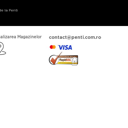
de la Penti
alizarea Magazinelor
contact@penti.com.ro