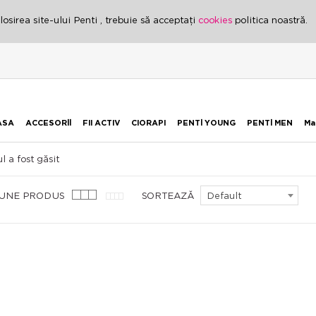
osirea site-ului Penti , trebuie să acceptați
cookies
politica noastră.
ASA
ACCESORİİ
FII ACTIV
CIORAPI
PENTİ YOUNG
PENTİ MEN
Ma
l a fost găsit
IUNE PRODUS
SORTEAZĂ
Default