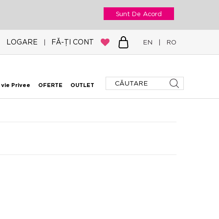
Sunt De Acord
LOGARE
FĂ-ȚI CONT
|
EN
|
RO
 vie Privee
OFERTE
OUTLET