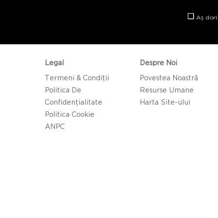
Aș dori
Legal
Despre Noi
Termeni & Condiții
Povestea Noastră
Politica De
Resurse Umane
Confidențialitate
Harta Site-ului
Politica Cookie
ANPC