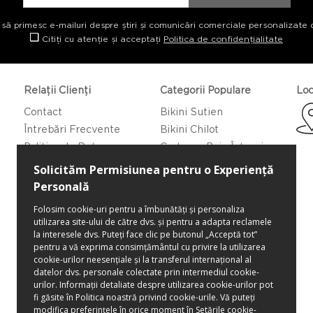
 să primesc e-mailuri despre știri și comunicări comerciale personalizate 
Citiți cu atenție și acceptați
Politica de confidențialitate
Relații Clienți
Categorii Populare
Loc
Contact
Bikini Sutien
Întrebări Frecvente
Bikini Chilot
Politica de Returnare
Costume Baie Întregi
Caftan/Pareo
Rochii de Plajă
Bluze de Plajă
Pantaloni de Plajă
Pantaloni Scurti de Plajă
Fuste de Plajă
Genți pentru plajă
Șăpci
Lenjerie intimă