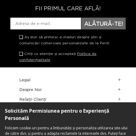
FII PRIMUL CARE AFLĂ!
ALĂTURĂ-TE!
Aș dori să primesc e-mailuri despre știri și
comunicări comerciale personalizate de la Penti
Citiți cu atenție și acceptați
Politica de
confidențialitate
Legal
Despre Noi
Relații Clienți
Categorii Populare
Localizarea Magazinelor
contact@penti.com.ro