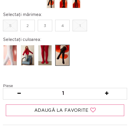
Selectați mărimea:
5
2
3
4
1
Selectați culoarea:
Piese
1
ADAUGĂ LA FAVORITE