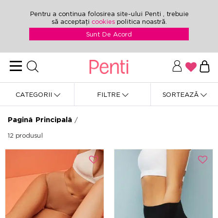
Pentru a continua folosirea site-ului Penti , trebuie
să acceptați
cookies
politica noastră.
Sunt De Acord
CATEGORII
FILTRE
SORTEAZĂ
Pagină Principală
/
12
produsul