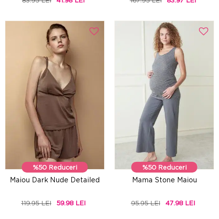
83.95 LEI
41.98 LEI
167.95 LEI
83.97 LEI
%50 Reduceri
%50 Reduceri
Maiou Dark Nude Detailed
Mama Stone Maiou
119.95 LEI
59.98 LEI
95.95 LEI
47.98 LEI