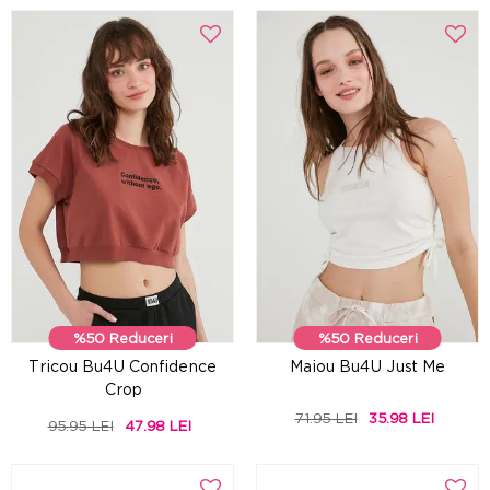
%50 Reduceri
%50 Reduceri
Tricou Bu4U Confidence
Maiou Bu4U Just Me
Crop
71.95 LEI
35.98 LEI
95.95 LEI
47.98 LEI