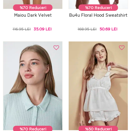
%70 Reduceri
%70 Reduceri
Maiou Dark Velvet
Bu4u Floral Hood Sweatshirt
116.95 LEI
35.09 LEI
168.95 LEI
50.69 LEI
%70 Reduceri
%50 Reduceri