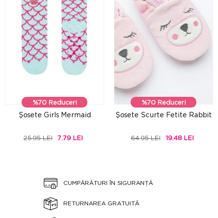
%70 Reduceri
%70 Reduceri
Şosete Girls Mermaid
Şosete Scurte Fetite Rabbit
25.95 LEI
7.79 LEI
64.95 LEI
19.48 LEI
CUMPĂRĂTURI ÎN SIGURANȚĂ
RETURNAREA GRATUITĂ