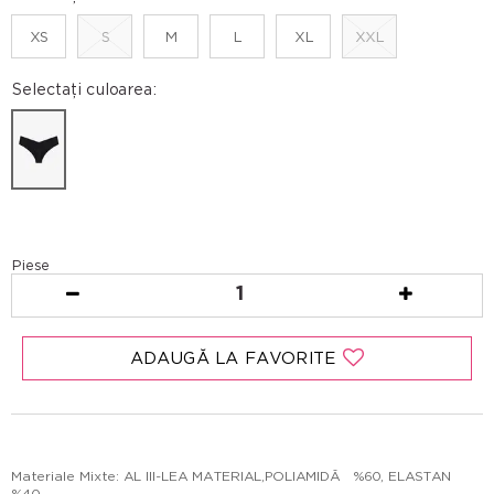
XS
S
M
L
XL
XXL
Selectați culoarea:
Piese
1
ADAUGĂ LA FAVORITE
Materiale Mixte: AL III-LEA MATERIAL,POLIAMIDĂ %60, ELASTAN
%40