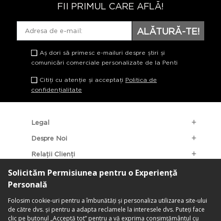
FII PRIMUL CARE AFLĂ!
ALĂTURĂ-TE!
Aș dori să primesc e-mailuri despre știri și
comunicări comerciale personalizate de la Penti
Citiți cu atenție și acceptați
Politica de
confidențialitate
Legal
Despre Noi
Relații Clienți
Categorii Populare
Localizarea Magazinelor
contact@penti.com.ro