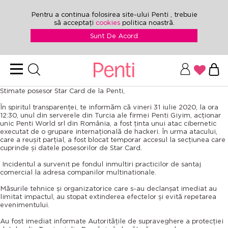
Pentru a continua folosirea site-ului Penti , trebuie
să acceptați
cookies
politica noastră.
Sunt De Acord
Stimate posesor Star Card de la Penti,
În spiritul transparenței, te informăm că vineri 31 iulie 2020, la ora
12:30, unul din serverele din Turcia ale firmei Penti Giyim, acționar
unic Penti World srl din România, a fost ținta unui atac cibernetic
executat de o grupare internațională de hackeri. În urma atacului,
care a reușit parțial, a fost blocat temporar accesul la secțiunea care
cuprinde și datele posesorilor de Star Card.
Incidentul a survenit pe fondul inmultiri practicilor de santaj
comercial la adresa companilor multinationale.
Măsurile tehnice și organizatorice care s-au declanșat imediat au
limitat impactul, au stopat extinderea efectelor și evită repetarea
evenimentului.
Au fost imediat informate Autoritățile de supraveghere a protecției