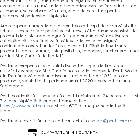
datelor din Turcia și din România în legătură cu producerea
evenimentului și cu măsurile de remediere care se întreprind și, de
asemenea, se colaborează cu organele de cercetare pentru
prinderea și pedepsirea făptașilor.
Am recuperat numerele de telefon folosind copii de rezervă și alte
tehnici – ceea ce face posibil acest mesaj către dumneavoastră - iar
procesul de restaurare integrală a datelor e în plină desfășurare,
anticipăm că se va finaliza în câteva zile, ceea ce asigură
continuitatea operațiunilor în bune condiții. Până la finalizarea
procesului de restaurare, este posibil ca, temporar, funcționarea unor
carduri Star Card să fie limitată.
Pentru a compensa eventualul discomfort legat de limitarea
utilizării avantajelor Star Card în aceste zile, compania Penti World
din România vă oferă un discount suplimentar de 10 % la toate
produsele, valabil toata perioada anului 2020 incepaind cu luna
Septembrie.
Penti continuă să își servească clienții neîntrerupt, 24 de ore pe zi și
7 zile pe săptămână, prin platforma online
https://www.penti.com.ro/
și cele 600 de magazine din toată
lumea.
Pentru alte clarificări, ne puteți contacta la
contact@penti.com.ro
CUMPĂRĂTURI ÎN SIGURANȚĂ