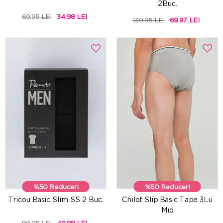
2Buc.
69.95 LEI
34.98 LEI
139.95 LEI
69.97 LEI
%50 Reduceri
%50 Reduceri
Tricou Basic Slim SS 2 Buc.
Chilot Slip Basic Tape 3Lü
Mıd