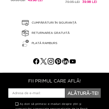
99.95 LEI
49.98 LEI
79.95 LEI
39.98 LEI
CUMPĂRĂTURI ÎN SIGURANȚĂ
RETURNAREA GRATUITĂ
PLATĂ RAMBURS
FII PRIMUL CARE AFLĂ!
ALĂTURĂ-TE!
Aș dori să primesc e-mailuri despre știri și
comunicări comerciale personalizate de la Penti