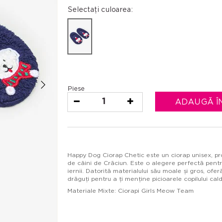
Selectați culoarea:
Piese
1
ADAUGĂ Î
Happy Dog Ciorap Chetic este un ciorap unisex, proi
de câini de Crăciun. Este o alegere perfectă pentr
iernii. Datorită materialului său moale și gros, ofer
drăguți pentru a ți menține picioarele copilului cald
Materiale Mixte: Ciorapi Girls Meow Team