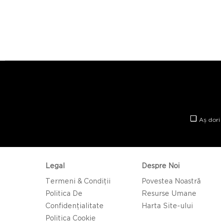
Aș dori
Legal
Despre Noi
Termeni & Condiții
Povestea Noastră
Politica De
Resurse Umane
Confidențialitate
Harta Site-ului
Politica Cookie