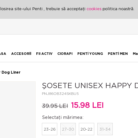
osirea site-ului Penti , trebuie să acceptați
cookies
politica noastră.
ASA
ACCESORİİ
FII ACTIV
CIORAPI
PENTİ YOUNG
PENTİ MEN
Ma
 Dog Liner
ŞOSETE UNISEX HAPPY 
PNJ86OB324SKBU5
15.98 LEI
39.95 LEI
Selectați mărimea:
23-26
27-30
20-22
31-34