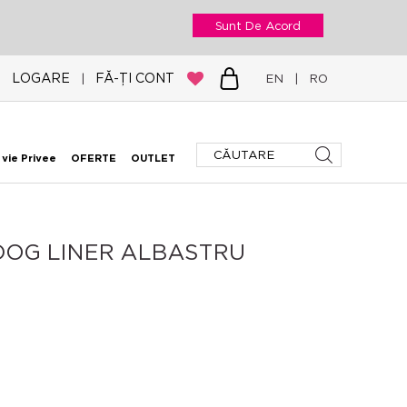
Sunt De Acord
LOGARE
FĂ-ȚI CONT
|
EN
|
RO
 vie Privee
OFERTE
OUTLET
DOG LINER ALBASTRU