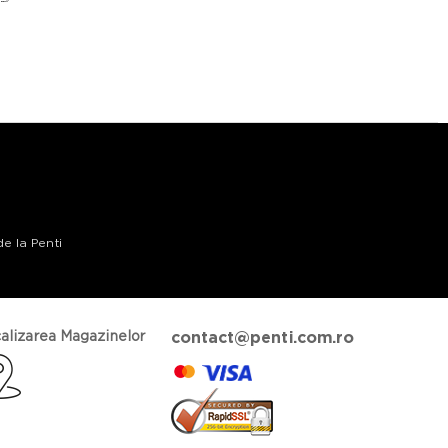
de la Penti
alizarea Magazinelor
contact@penti.com.ro