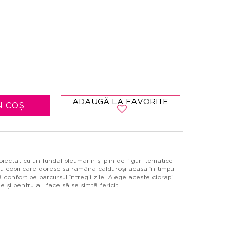
ADAUGĂ LA FAVORITE
N COȘ
ectat cu un fundal bleumarin și plin de figuri tematice
u copii care doresc să rămână călduroși acasă în timpul
ă confort pe parcursul întregii zile. Alege aceste ciorapi
e și pentru a l face să se simtă fericit!