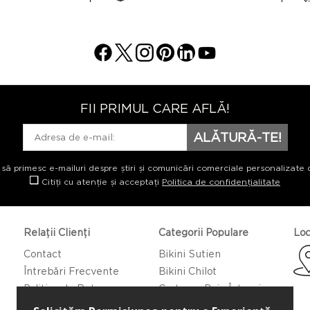
FII PRIMUL CARE AFLĂ!
ALĂTURĂ-TE!
 să primesc e-mailuri despre știri și comunicări comerciale personalizate 
Citiți cu atenție și acceptați
Politica de confidențialitate
Relații Clienți
Categorii Populare
Loc
Contact
Bikini Sutien
Întrebări Frecvente
Bikini Chilot
Politica de Returnare
Costume Baie Întregi
Caftan/Pareo