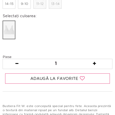
14-15
9-10
11-12
13-14
Selectați culoarea:
Piese
1
ADAUGĂ LA FAVORITE
Bustiera Fit W. este concepută special pentru fete. Aceasta prezintă
o textură din material ripsat pe un fundal alb. Detaliul benzii
inferioare cu formă ondulată adaugă dinamism designului. Datorită