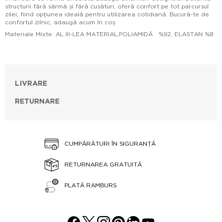
structurii fără sârmă și fără cusături, oferă confort pe tot parcursul
zilei, fiind opțiunea ideală pentru utilizarea cotidiană. Bucură-te de
confortul zilnic, adaugă acum în coș.
Materiale Mixte: AL III-LEA MATERIAL,POLIAMIDĂ %92, ELASTAN %8
LIVRARE
RETURNARE
CUMPĂRĂTURI ÎN SIGURANȚĂ
RETURNAREA GRATUITĂ
PLATĂ RAMBURS