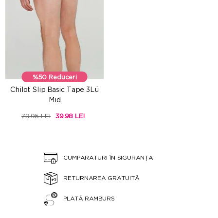
%50 Reduceri
Chilot Slip Basic Tape 3Lü
Mıd
79.95 LEI
39.98 LEI
CUMPĂRĂTURI ÎN SIGURANȚĂ
RETURNAREA GRATUITĂ
PLATĂ RAMBURS