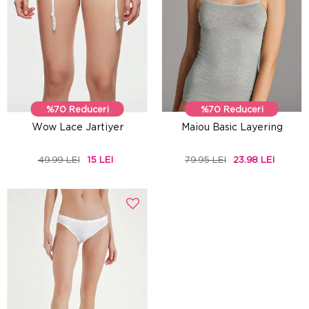
%70 Reduceri
%70 Reduceri
Wow Lace Jartiyer
Maiou Basic Layering
49.99 LEI
15 LEI
79.95 LEI
23.98 LEI