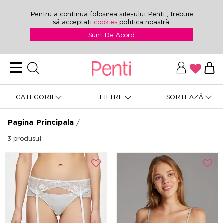
Pentru a continua folosirea site-ului Penti , trebuie
să acceptați
cookies
politica noastră.
Sunt De Acord
CATEGORII
FILTRE
SORTEAZĂ
Pagină Principală
/
3
produsul