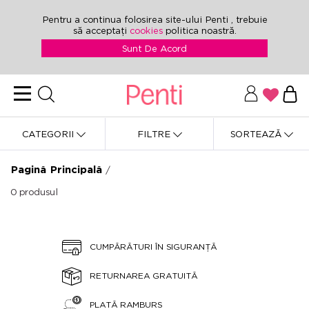
Pentru a continua folosirea site-ului Penti , trebuie
să acceptați
cookies
politica noastră.
Sunt De Acord
CATEGORII
FILTRE
SORTEAZĂ
Pagină Principală
/
0
produsul
CUMPĂRĂTURI ÎN SIGURANȚĂ
RETURNAREA GRATUITĂ
PLATĂ RAMBURS