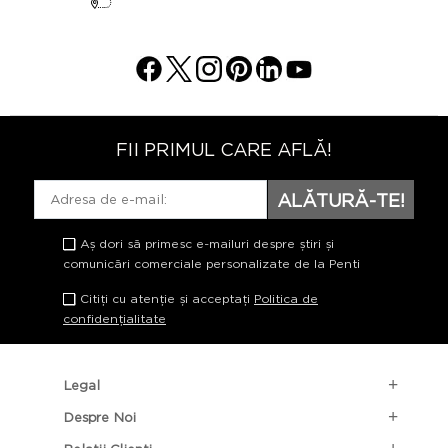
FII PRIMUL CARE AFLĂ!
ALĂTURĂ-TE!
Aș dori să primesc e-mailuri despre știri și
comunicări comerciale personalizate de la Penti
Citiți cu atenție și acceptați
Politica de
confidențialitate
Legal
Despre Noi