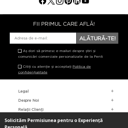
FII PRIMUL CARE AFLĂ!
ALĂTURĂ-TE!
Aș dori să primesc e-mailuri despre știri și
comunicări comerciale personalizate de la Penti
Citiți cu atenție și acceptați
Politica de
confidențialitate
Legal
Despre Noi
Relații Clienți
Categorii Populare
Localizarea Magazinelor