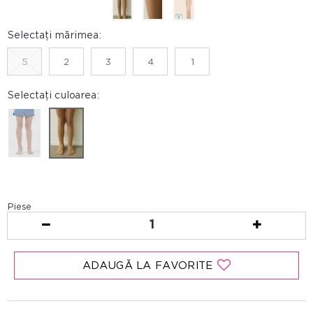
Selectați mărimea:
5
2
3
4
1
Selectați culoarea:
Piese
1
ADAUGĂ LA FAVORITE