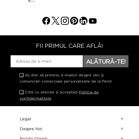
FII PRIMUL CARE AFLĂ!
ALĂTURĂ-TE!
Aș dori să primesc e-mailuri despre știri și
comunicări comerciale personalizate de la Penti
Citiți cu atenție și acceptați
Politica de
confidențialitate
Legal
Despre Noi
Relații Clienți