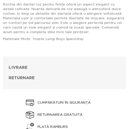
Rochia din dantel roz pentru fetițe oferă un aspect elegant cu
detalii rafinate. Nuanta delicată de roz adaugă o atmosferă dulce
rochiei, în timp ce detaliile din dantelă oferă o atingere sofisticată.
Materialul ușor și confortabil permite libertate de mișcare, asigurând
un confort pe tot parcursul zilei. Este o alegere perfectă pentru cei
care caută un look elegant și comod la ocazii speciale. Comandă
acum pentru a completa stilul micii tale prințese!
Materiale Mixte: ?osete Lungi Boys Spaceship
LIVRARE
RETURNARE
CUMPĂRĂTURI ÎN SIGURANȚĂ
RETURNAREA GRATUITĂ
PLATĂ RAMBURS