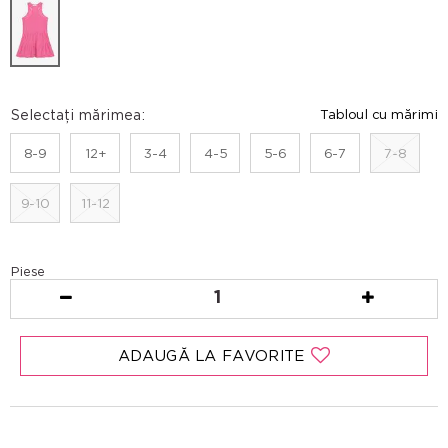
Selectați mărimea:
Tabloul cu mărimi
8-9
12+
3-4
4-5
5-6
6-7
7-8
9-10
11-12
Piese
1
ADAUGĂ LA FAVORITE