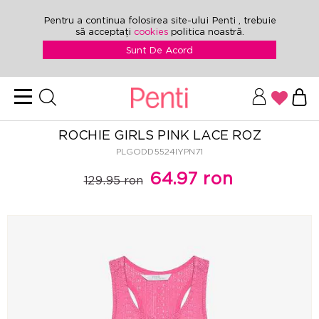
Pentru a continua folosirea site-ului Penti , trebuie
să acceptați
cookies
politica noastră.
Sunt De Acord
ROCHIE GIRLS PINK LACE ROZ
PLGODD5524IYPN71
64.97 ron
129.95 ron