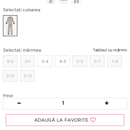
Selectați culoarea:
Selectați mărimea:
Tabloul cu mărimi
8-9
12+
3-4
4-5
5-6
6-7
7-8
9-10
11-12
Piese
1
ADAUGĂ LA FAVORITE