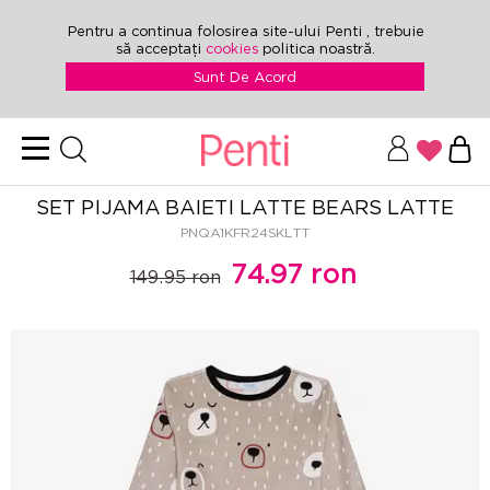
Pentru a continua folosirea site-ului Penti , trebuie
să acceptați
cookies
politica noastră.
Sunt De Acord
SET PIJAMA BAIETI LATTE BEARS LATTE
PNQA1KFR24SKLTT
74.97 ron
149.95 ron