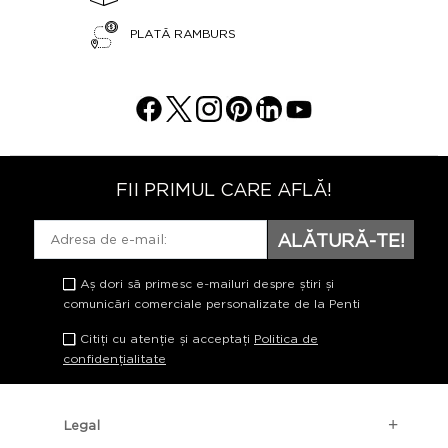
PLATĂ RAMBURS
FII PRIMUL CARE AFLĂ!
ALĂTURĂ-TE!
Aș dori să primesc e-mailuri despre știri și
comunicări comerciale personalizate de la Penti
Citiți cu atenție și acceptați
Politica de
confidențialitate
Legal