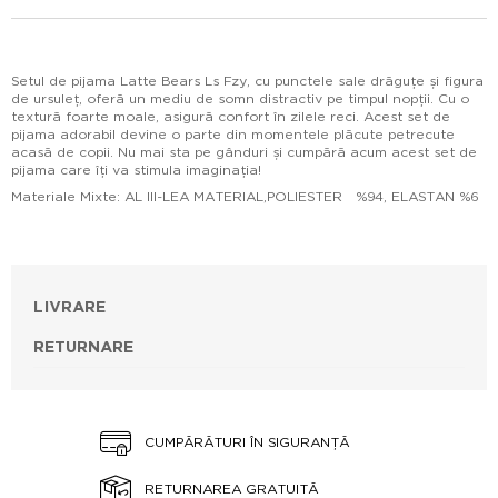
Setul de pijama Latte Bears Ls Fzy, cu punctele sale drăguțe și figura
de ursuleț, oferă un mediu de somn distractiv pe timpul nopții. Cu o
textură foarte moale, asigură confort în zilele reci. Acest set de
pijama adorabil devine o parte din momentele plăcute petrecute
acasă de copii. Nu mai sta pe gânduri și cumpără acum acest set de
pijama care îți va stimula imaginația!
Materiale Mixte: AL III-LEA MATERIAL,POLIESTER %94, ELASTAN %6
LIVRARE
RETURNARE
CUMPĂRĂTURI ÎN SIGURANȚĂ
RETURNAREA GRATUITĂ