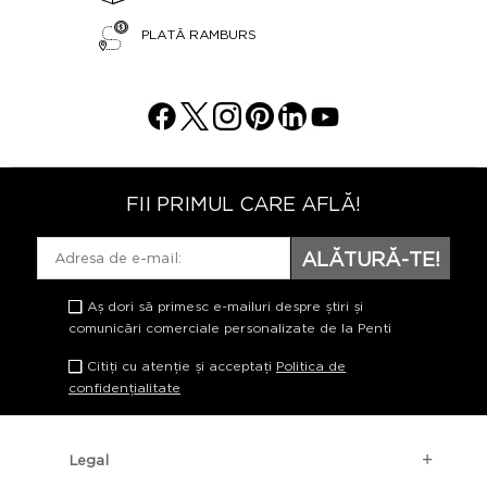
PLATĂ RAMBURS
FII PRIMUL CARE AFLĂ!
ALĂTURĂ-TE!
Aș dori să primesc e-mailuri despre știri și
comunicări comerciale personalizate de la Penti
Citiți cu atenție și acceptați
Politica de
confidențialitate
Legal