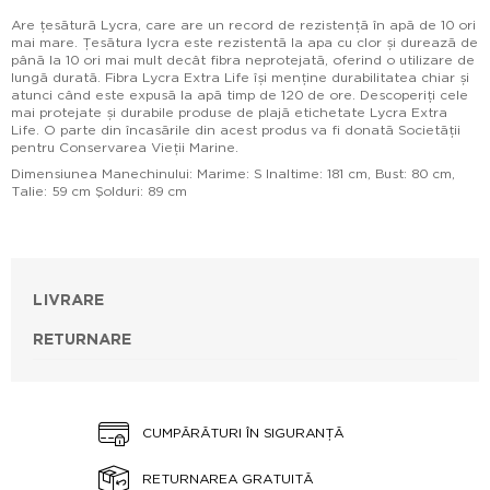
Are țesătură Lycra, care are un record de rezistență în apă de 10 ori
mai mare. Țesătura lycra este rezistentă la apa cu clor și durează de
până la 10 ori mai mult decât fibra neprotejată, oferind o utilizare de
lungă durată. Fibra Lycra Extra Life își menține durabilitatea chiar și
atunci când este expusă la apă timp de 120 de ore. Descoperiți cele
mai protejate și durabile produse de plajă etichetate Lycra Extra
Life. O parte din încasările din acest produs va fi donată Societății
pentru Conservarea Vieții Marine.
Dimensiunea Manechinului: Marime: S Inaltime: 181 cm, Bust: 80 cm,
Talie: 59 cm Şolduri: 89 cm
LIVRARE
RETURNARE
CUMPĂRĂTURI ÎN SIGURANȚĂ
RETURNAREA GRATUITĂ