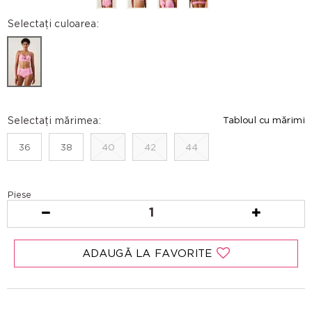
Selectați culoarea:
Selectați mărimea:
Tabloul cu mărimi
36
38
40
42
44
Piese
1
ADAUGĂ LA FAVORITE