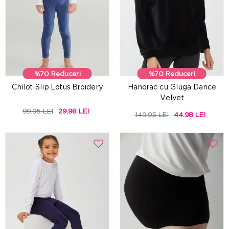
%70 Reduceri
%70 Reduceri
Chilot Slip Lotus Broidery
Hanorac cu Gluga Dance
Velvet
99.95 LEI
29.98 LEI
149.95 LEI
44.98 LEI