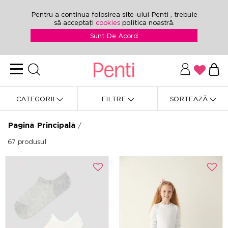
Pentru a continua folosirea site-ului Penti , trebuie
să acceptați
cookies
politica noastră.
Sunt De Acord
CATEGORII
FILTRE
SORTEAZĂ
Pagină Principală
/
67
produsul