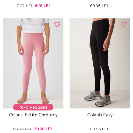
17.27 LEI
6.91 LEI
89.95 LEI
%70 Reduceri
Colanti Fetite Corduroy
Colanti Easy
99.95 LEI
29.98 LEI
119.95 LEI