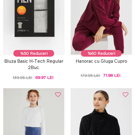
%50 Reduceri
%60 Reduceri
Bluza Basic H-Tech Regular
Hanorac cu Gluga Cupro
2Buc.
179.95 LEI
71.98 LEI
139.95 LEI
69.97 LEI