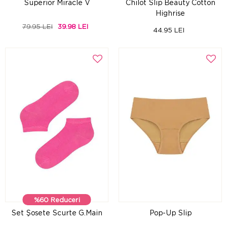
Superior Miracle V
Chilot Slip Beauty Cotton
Highrise
79.95 LEI
39.98 LEI
44.95 LEI
%60 Reduceri
Set Şosete Scurte G.Main
Pop-Up Slip