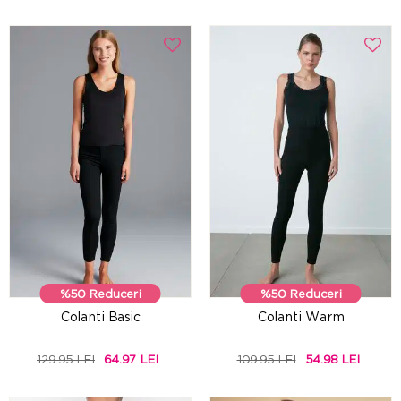
%50 Reduceri
%50 Reduceri
Colanti Basic
Colanti Warm
129.95 LEI
64.97 LEI
109.95 LEI
54.98 LEI