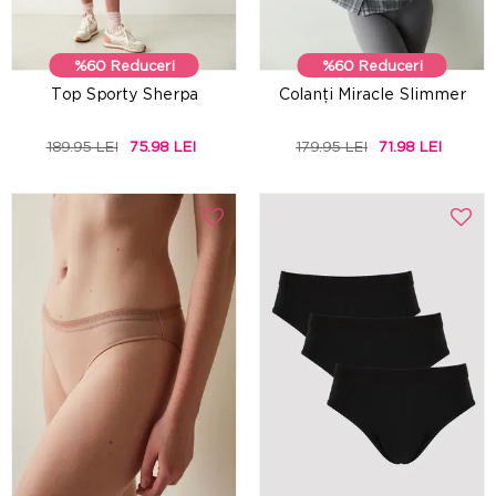
%60 Reduceri
%60 Reduceri
Top Sporty Sherpa
Colanți Miracle Slimmer
189.95 LEI
75.98 LEI
179.95 LEI
71.98 LEI