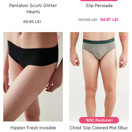
Pantaloni Scurți Glitter
Slip Perioada
Hearts
129.95 LEI
64.97 LEI
69.95 LEI
%50 Reduceri
Hipster Fresh Invisible
Chilot Slip Colored Mıd 3Buc.