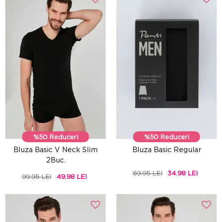
%50 Reduceri
%50 Reduceri
Bluza Basic V Neck Slim
Bluza Basic Regular
2Buc.
69.95 LEI
34.98 LEI
99.95 LEI
49.98 LEI