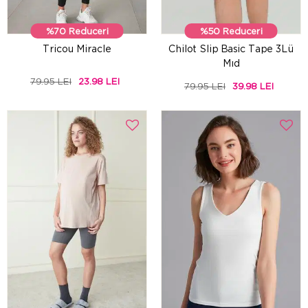
%70 Reduceri
%50 Reduceri
Tricou Miracle
Chilot Slip Basic Tape 3Lü
Mıd
79.95 LEI
23.98 LEI
79.95 LEI
39.98 LEI