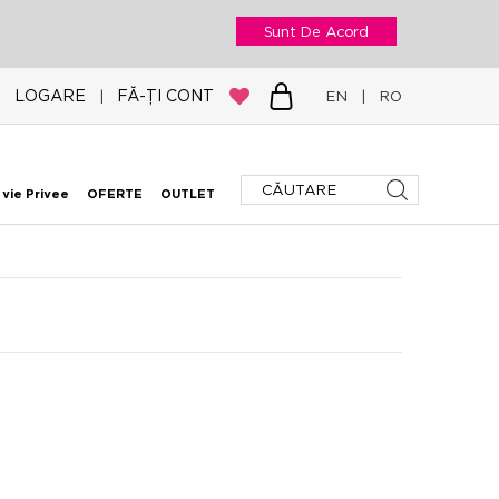
Sunt De Acord
LOGARE
FĂ-ȚI CONT
|
EN
|
RO
 vie Privee
OFERTE
OUTLET