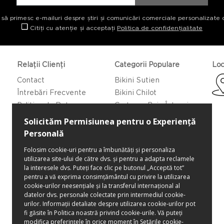
 să primesc e-mailuri despre știri și comunicări comerciale personalizate 
Citiți cu atenție și acceptați
Politica de confidențialitate
Relații Clienți
Categorii Populare
Loc
Contact
Bikini Sutien
Întrebări Frecvente
Bikini Chilot
Politica de Returnare
Costume Baie Întregi
Caftan/Pareo
Rochii de Plajă
Bluze de Plajă
Pantaloni de Plajă
Pantaloni Scurti de Plajă
Fuste de Plajă
Genți pentru plajă
Șăpci
Lenjerie intimă