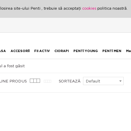
osirea site-ului Penti , trebuie să acceptați
cookies
politica noastră.
ASA
ACCESORİİ
FII ACTIV
CIORAPI
PENTİ YOUNG
PENTİ MEN
Ma
l a fost găsit
IUNE PRODUS
SORTEAZĂ
Default