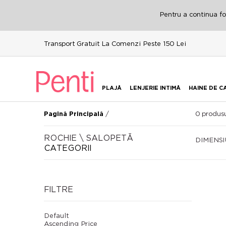
Pentru a continua fol
Transport Gratuit La Comenzi Peste 150 Lei
PLAJĂ
LENJERIE INTIMĂ
HAINE DE C
/
0
produsu
Pagină Principală
ROCHIE \ SALOPETĂ
DIMENS
CATEGORII
FILTRE
Default
Ascending Price