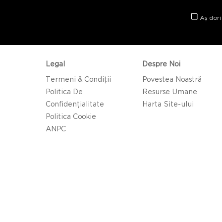
Aș dori
Legal
Despre Noi
Termeni & Condiții
Povestea Noastră
Politica De
Resurse Umane
Confidențialitate
Harta Site-ului
Politica Cookie
ANPC