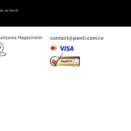
de la Penti
alizarea Magazinelor
contact@penti.com.ro