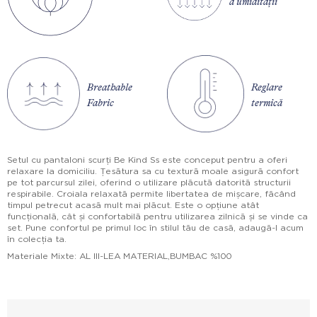
a umidității
Breathable
Reglare
Fabric
termică
Setul cu pantaloni scurți Be Kind Ss este conceput pentru a oferi
relaxare la domiciliu. Țesătura sa cu textură moale asigură confort
pe tot parcursul zilei, oferind o utilizare plăcută datorită structurii
respirabile. Croiala relaxată permite libertatea de mișcare, făcând
timpul petrecut acasă mult mai plăcut. Este o opțiune atât
funcțională, cât și confortabilă pentru utilizarea zilnică și se vinde ca
set. Pune confortul pe primul loc în stilul tău de casă, adaugă-l acum
în colecția ta.
Materiale Mixte: AL III-LEA MATERIAL,BUMBAC %100