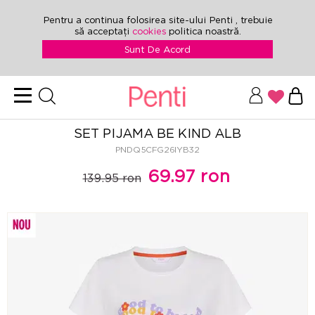
Pentru a continua folosirea site-ului Penti , trebuie
să acceptați
cookies
politica noastră.
Sunt De Acord
SET PIJAMA BE KIND ALB
PNDQ5CFG26IYB32
69.97 ron
139.95 ron