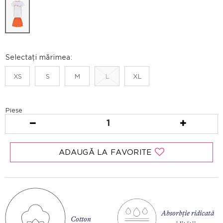
Selectați mărimea:
XS
S
M
L
XL
Piese
1
ADAUGĂ LA FAVORITE
Absorbție ridicată
Cotton