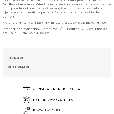
Textura potrivită pentru uzul zilnic oferă o atingere fină pielii și
facilitează mișcarea. Oferă lejeritatea și relaxarea de care ai nevoie
în timp ce te odihnești acasă. Adaugă acum în coș acest set de
pijama elegant pentru a petrece fiecare moment acasă în deplin
confort.
Materiale Mixte: AL III-LEA MATERIAL,VÂSCOZĂ %94, ELASTAN %6
Dimensiunea Manechinului: Marime S/36, Inaltime 178,5 cm, Bust 80
cm, Talie 60 cm, Şolduri 88 cm
LIVRARE
RETURNARE
CUMPĂRĂTURI ÎN SIGURANȚĂ
RETURNAREA GRATUITĂ
PLATĂ RAMBURS