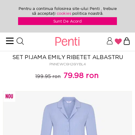
Pentru a continua folosirea site-ului Penti , trebuie
să acceptați
cookies
politica noastră.
Sunt De Acord
SET PIJAMA EMILY RIBETET ALBASTRU
PNNEWC6H26IYBL4
79.98 ron
199.95 ron