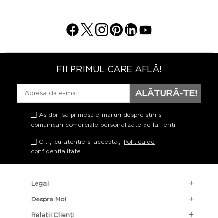
FII PRIMUL CARE AFLĂ!
ALĂTURĂ-TE!
Aș dori să primesc e-mailuri despre știri și
comunicări comerciale personalizate de la Penti
Citiți cu atenție și acceptați
Politica de
confidențialitate
Legal
Despre Noi
Relații Clienți