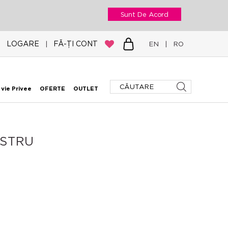
Sunt De Acord
LOGARE
FĂ-ȚI CONT
|
EN
|
RO
 vie Privee
OFERTE
OUTLET
ASTRU