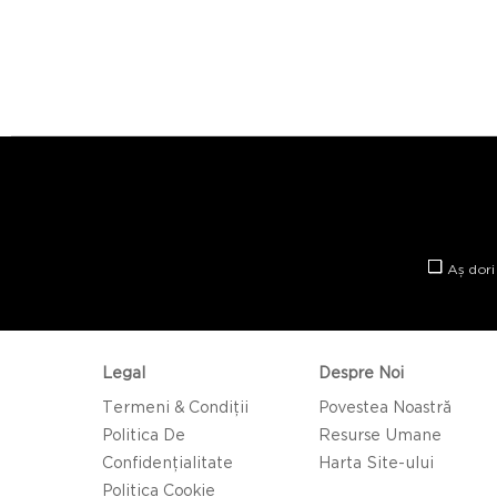
Aș dori
Legal
Despre Noi
Termeni & Condiții
Povestea Noastră
Politica De
Resurse Umane
Confidențialitate
Harta Site-ului
Politica Cookie