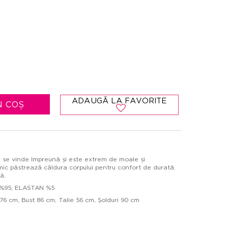
ADAUGĂ LA FAVORITE
N COȘ
 se vinde împreună și este extrem de moale și
ermic păstrează căldura corpului pentru confort de durată.
ă.
 %95, ELASTAN %5
6 cm, Bust 86 cm, Talie 56 cm, Şolduri 90 cm