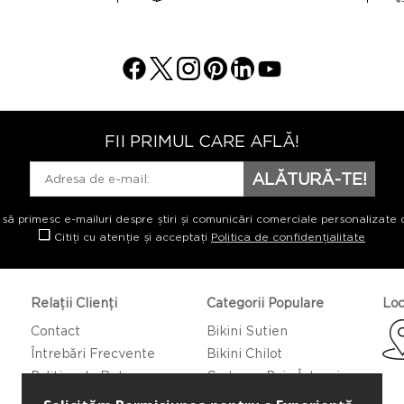
FII PRIMUL CARE AFLĂ!
ALĂTURĂ-TE!
 să primesc e-mailuri despre știri și comunicări comerciale personalizate 
Citiți cu atenție și acceptați
Politica de confidențialitate
Relații Clienți
Categorii Populare
Loc
Contact
Bikini Sutien
Întrebări Frecvente
Bikini Chilot
Politica de Returnare
Costume Baie Întregi
Caftan/Pareo