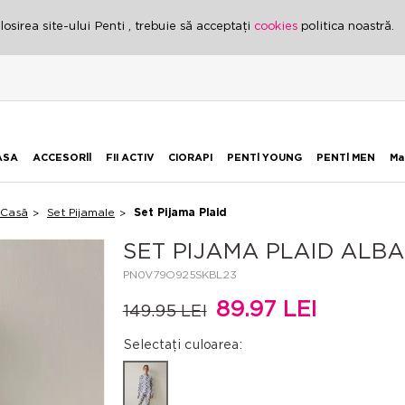
osirea site-ului Penti , trebuie să acceptați
cookies
politica noastră.
ASA
ACCESORİİ
FII ACTIV
CIORAPI
PENTİ YOUNG
PENTİ MEN
Ma
 Casă
Set Pijamale
Set Pijama Plaid
SET PIJAMA PLAID ALB
PN0V79O925SKBL23
89.97 LEI
149.95 LEI
Selectați culoarea: