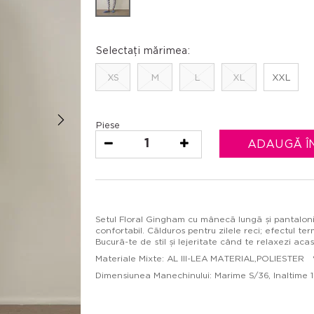
Selectați mărimea:
XS
M
L
XL
XXL
Piese
1
ADAUGĂ Î
Setul Floral Gingham cu mânecă lungă și pantaloni
confortabil. Călduros pentru zilele reci; efectul t
Bucură-te de stil și lejeritate când te relaxezi acas
Materiale Mixte: AL III-LEA MATERIAL,POLIESTER
Dimensiunea Manechinului: Marime S/36, Inaltime 17