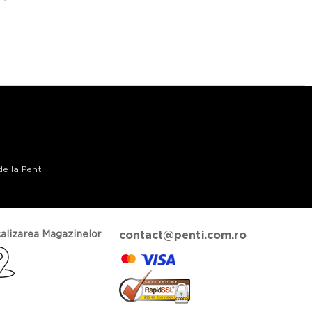
de la Penti
alizarea Magazinelor
contact@penti.com.ro