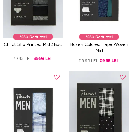
%50 Reduceri
%50 Reduceri
Chilot Slip Printed Mıd 3Buc.
Boxeri Colored Tape Woven
Mid
79.95 LEI
39.98 LEI
119.95 LEI
59.98 LEI