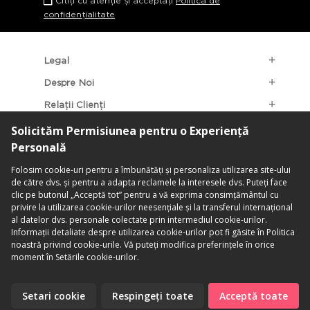
Citiți cu atenție și acceptați
Politica de
confidențialitate
Legal
Despre Noi
Relații Clienți
Categorii Populare
Localizarea Magazinelor
contact@penti.com.ro
©PENTİ. Toate Drepturile Rezervate.
Termeni & Condiții
|
Politica De
Confidențialitate