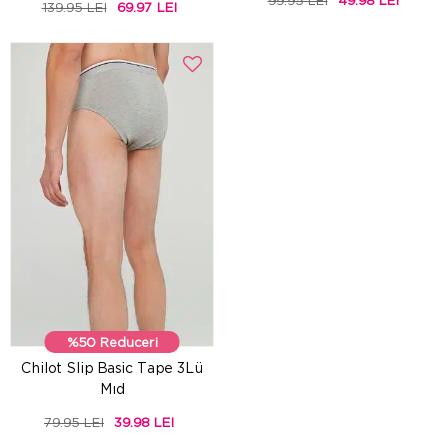
99.95 LEI
49.98 LEI
139.95 LEI
69.97 LEI
%50 Reduceri
Chilot Slip Basic Tape 3Lü
Mıd
79.95 LEI
39.98 LEI