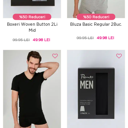
%50 Reduceri
%50 Reduceri
Boxeri Woven Button 2Li
Bluza Basic Regular 2Buc.
Mid
99.95 LEI
49.98 LEI
99.95 LEI
49.98 LEI