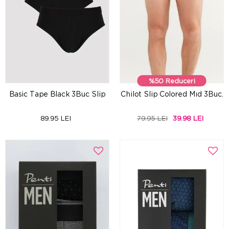
%50 Reduceri
Basic Tape Black 3Buc Slip
Chilot Slip Colored Mıd 3Buc.
89.95 LEI
79.95 LEI
39.98 LEI