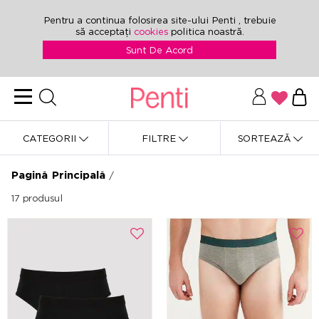
Pentru a continua folosirea site-ului Penti , trebuie
să acceptați
cookies
politica noastră.
Sunt De Acord
CATEGORII
FILTRE
SORTEAZĂ
Pagină Principală
/
17
produsul