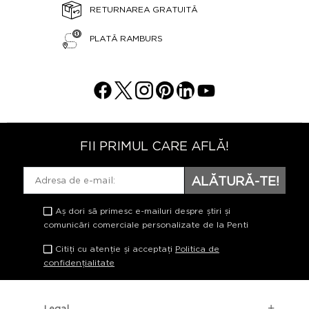
RETURNAREA GRATUITĂ
PLATĂ RAMBURS
FII PRIMUL CARE AFLĂ!
ALĂTURĂ-TE!
Aș dori să primesc e-mailuri despre știri și
comunicări comerciale personalizate de la Penti
Citiți cu atenție și acceptați
Politica de
confidențialitate
Legal