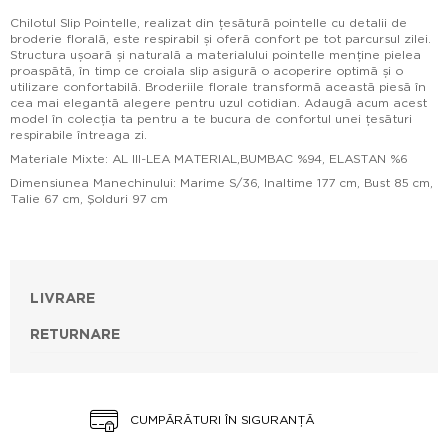
Chilotul Slip Pointelle, realizat din țesătură pointelle cu detalii de
broderie florală, este respirabil și oferă confort pe tot parcursul zilei.
Structura ușoară și naturală a materialului pointelle menține pielea
proaspătă, în timp ce croiala slip asigură o acoperire optimă și o
utilizare confortabilă. Broderiile florale transformă această piesă în
cea mai elegantă alegere pentru uzul cotidian. Adaugă acum acest
model în colecția ta pentru a te bucura de confortul unei țesături
respirabile întreaga zi.
Materiale Mixte: AL III-LEA MATERIAL,BUMBAC %94, ELASTAN %6
Dimensiunea Manechinului: Marime S/36, Inaltime 177 cm, Bust 85 cm,
Talie 67 cm, Şolduri 97 cm
LIVRARE
RETURNARE
CUMPĂRĂTURI ÎN SIGURANȚĂ