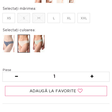
Selectați mărimea:
XS
S
M
L
XL
XXL
Selectați culoarea:
Piese
1
ADAUGĂ LA FAVORITE