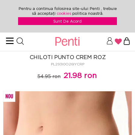
Pentru a continua folosirea site-ului Penti , trebuie
să acceptați
cookies
politica noastră.
Sunt De Acord
CHILOTI PUNTO CREM ROZ
PL293I0O26IYCRP
21.98 ron
54.95 ron