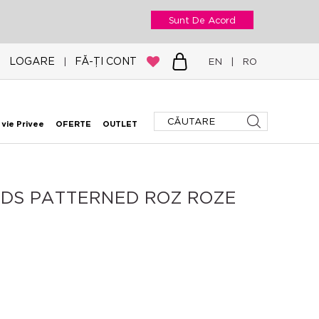
Sunt De Acord
LOGARE
FĂ-ȚI CONT
|
EN
|
RO
 vie Privee
OFERTE
OUTLET
IRDS PATTERNED ROZ ROZE