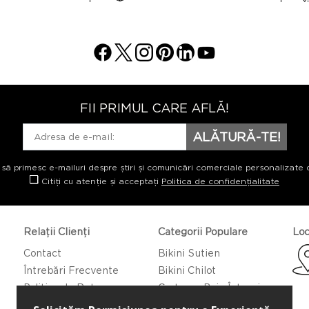
FII PRIMUL CARE AFLĂ!
ALĂTURĂ-TE!
 să primesc e-mailuri despre știri și comunicări comerciale personalizate 
Citiți cu atenție și acceptați
Politica de confidențialitate
Relații Clienți
Categorii Populare
Loc
Contact
Bikini Sutien
Întrebări Frecvente
Bikini Chilot
Politica de Returnare
Costume Baie Întregi
Caftan/Pareo