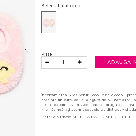
Selectați culoarea:
Piese
1
ADAUGĂ Î
Încălțămintea Birds pentru copii este ciorapul prefe
prezintă un curcubeu și o figură de pui zâmbitor. Da
pe tot parcursul zilei. Acest ciorap drăgălaș a fost
mici. Cumpărați acum acest ciorap distractiv și aduc
Materiale Mixte: AL III-LEA MATERIAL,POLIESTER