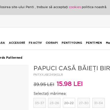
osirea site-ului Penti , trebuie să acceptați
cookies
politica noastră.
ASA
ACCESORİİ
FII ACTIV
CIORAPI
PENTİ YOUNG
PENTİ MEN
Ma
irds Patterned
PAPUCI CASĂ BĂIEȚI B
PNTXXJ6E24SKGLR
15.98 LEI
39.95 LEI
Selectați mărimea:
35-37
23-26
20-22
27-30
31-34