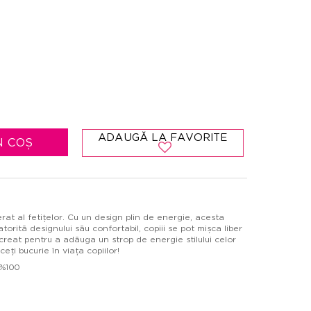
ADAUGĂ LA FAVORITE
N COȘ
rat al fetițelor. Cu un design plin de energie, acesta
torită designului său confortabil, copiii se pot mișca liber
 creat pentru a adăuga un strop de energie stilului celor
eți bucurie în viața copiilor!
 %100