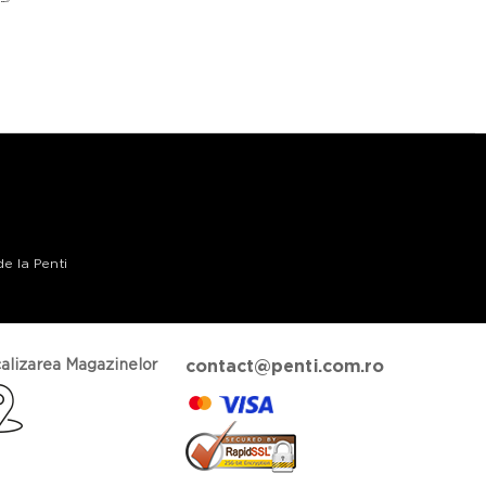
de la Penti
alizarea Magazinelor
contact@penti.com.ro