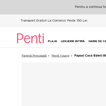
Pentru a continua fol
Transport Gratuit La Comenzi Peste 150 Lei
PLAJĂ
LENJERIE INTIMĂ
HAINE DE C
Pagină Principală
Penti̇ Young
Papuci Casă Băieți B