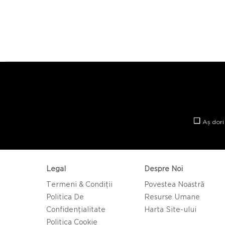
Aș dori
Legal
Despre Noi
Termeni & Condiții
Povestea Noastră
Politica De
Resurse Umane
Confidențialitate
Harta Site-ului
Politica Cookie