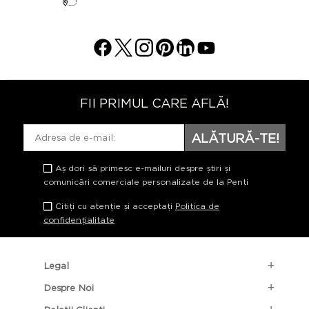
FII PRIMUL CARE AFLĂ!
ALĂTURĂ-TE!
Aș dori să primesc e-mailuri despre știri și
comunicări comerciale personalizate de la Penti
Citiți cu atenție și acceptați
Politica de
confidențialitate
Legal
Despre Noi