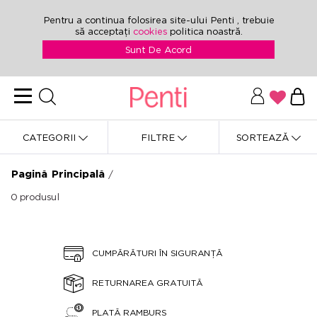
Pentru a continua folosirea site-ului Penti , trebuie
să acceptați
cookies
politica noastră.
Sunt De Acord
CATEGORII
FILTRE
SORTEAZĂ
Pagină Principală
/
0
produsul
CUMPĂRĂTURI ÎN SIGURANȚĂ
RETURNAREA GRATUITĂ
PLATĂ RAMBURS