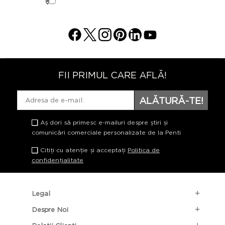
FII PRIMUL CARE AFLĂ!
ALĂTURĂ-TE!
Aș dori să primesc e-mailuri despre știri și
comunicări comerciale personalizate de la Penti
Citiți cu atenție și acceptați
Politica de
confidențialitate
Legal
Despre Noi