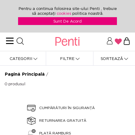
Pentru a continua folosirea site-ului Penti , trebuie
să acceptați
cookies
politica noastră.
Sunt De Acord
CATEGORII
FILTRE
SORTEAZĂ
Pagină Principală
/
0
produsul
CUMPĂRĂTURI ÎN SIGURANȚĂ
RETURNAREA GRATUITĂ
PLATĂ RAMBURS