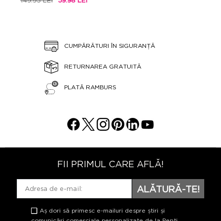
149.95 LEI
59.98 LEI
CUMPĂRĂTURI ÎN SIGURANȚĂ
RETURNAREA GRATUITĂ
PLATĂ RAMBURS
FII PRIMUL CARE AFLĂ!
ALĂTURĂ-TE!
Aș dori să primesc e-mailuri despre știri și
comunicări comerciale personalizate de la Penti