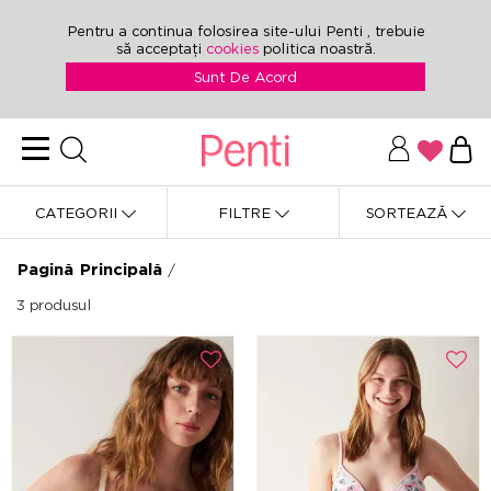
Pentru a continua folosirea site-ului Penti , trebuie
să acceptați
cookies
politica noastră.
Sunt De Acord
CATEGORII
FILTRE
SORTEAZĂ
Pagină Principală
/
3
produsul